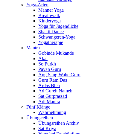
Yoga-Arten
Männer Yoga
Breathwalk
Kinderyoga
Yoga für Jugendliche
Shakti Dance
Schwangeren-Yoga
Yogatherapie
Mantra
Gobinde Mukande
Akal
So Purkh
Pavan Guru
Ang Sang Wahe Guru
Guru Ram Das
Ardas Bhai
Ad Gureh Nameh
Sat Gurprassad
Adi Mantra
Fünf Klänge
Wahrnehmung
Übungsreihen
Übungsreihen Archiv
Sat Kriya
Yoga bei Erschöpfung