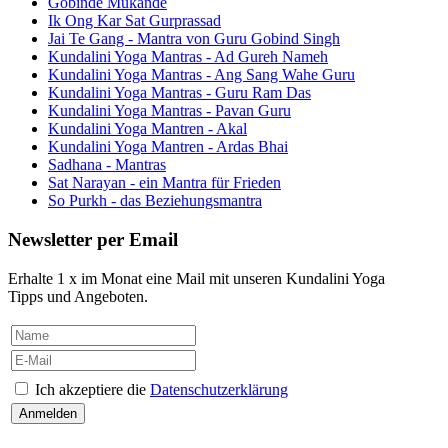
Gobinde Mukande
Ik Ong Kar Sat Gurprassad
Jai Te Gang - Mantra von Guru Gobind Singh
Kundalini Yoga Mantras - Ad Gureh Nameh
Kundalini Yoga Mantras - Ang Sang Wahe Guru
Kundalini Yoga Mantras - Guru Ram Das
Kundalini Yoga Mantras - Pavan Guru
Kundalini Yoga Mantren - Akal
Kundalini Yoga Mantren - Ardas Bhai
Sadhana - Mantras
Sat Narayan - ein Mantra für Frieden
So Purkh - das Beziehungsmantra
Newsletter per Email
Erhalte 1 x im Monat eine Mail mit unseren Kundalini Yoga
Tipps und Angeboten.
Ich akzeptiere die
Datenschutzerklärung