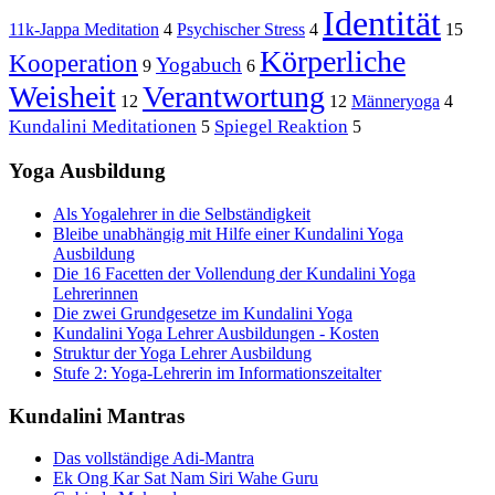
Identität
11k-Jappa Meditation
4
Psychischer Stress
4
15
Körperliche
Kooperation
Yogabuch
9
6
Weisheit
Verantwortung
12
12
Männeryoga
4
Kundalini Meditationen
Spiegel Reaktion
5
5
Yoga Ausbildung
Als Yogalehrer in die Selbständigkeit
Bleibe unabhängig mit Hilfe einer Kundalini Yoga
Ausbildung
Die 16 Facetten der Vollendung der Kundalini Yoga
Lehrerinnen
Die zwei Grundgesetze im Kundalini Yoga
Kundalini Yoga Lehrer Ausbildungen - Kosten
Struktur der Yoga Lehrer Ausbildung
Stufe 2: Yoga-Lehrerin im Informationszeitalter
Kundalini Mantras
Das vollständige Adi-Mantra
Ek Ong Kar Sat Nam Siri Wahe Guru