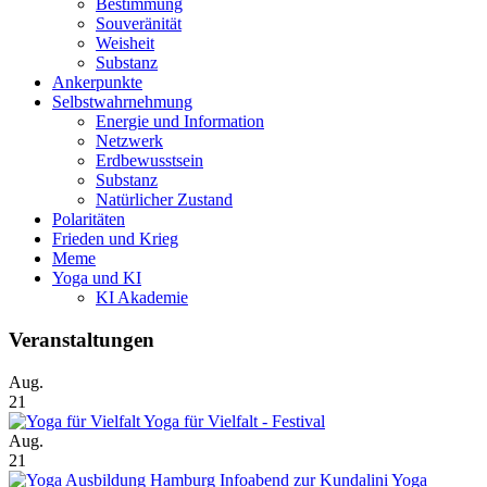
Bestimmung
Souveränität
Weisheit
Substanz
Ankerpunkte
Selbstwahrnehmung
Energie und Information
Netzwerk
Erdbewusstsein
Substanz
Natürlicher Zustand
Polaritäten
Frieden und Krieg
Meme
Yoga und KI
KI Akademie
Veranstaltungen
Aug.
21
Yoga für Vielfalt - Festival
Aug.
21
Infoabend zur Kundalini Yoga