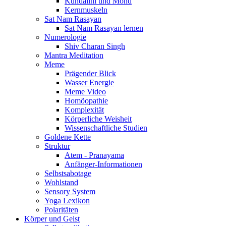
Kundalini und Mond
Kernmuskeln
Sat Nam Rasayan
Sat Nam Rasayan lernen
Numerologie
Shiv Charan Singh
Mantra Meditation
Meme
Prägender Blick
Wasser Energie
Meme Video
Homöopathie
Komplexität
Körperliche Weisheit
Wissenschaftliche Studien
Goldene Kette
Struktur
Atem - Pranayama
Anfänger-Informationen
Selbstsabotage
Wohlstand
Sensory System
Yoga Lexikon
Polaritäten
Körper und Geist