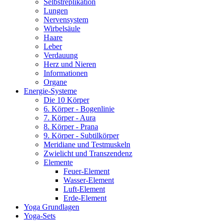
Selbstreplikation
Lungen
Nervensystem
Wirbelsäule
Haare
Leber
Verdauung
Herz und Nieren
Informationen
Organe
Energie-Systeme
Die 10 Körper
6. Körper - Bogenlinie
7. Körper - Aura
8. Körper - Prana
9. Körper - Subtilkörper
Meridiane und Testmuskeln
Zwielicht und Transzendenz
Elemente
Feuer-Element
Wasser-Element
Luft-Element
Erde-Element
Yoga Grundlagen
Yoga-Sets