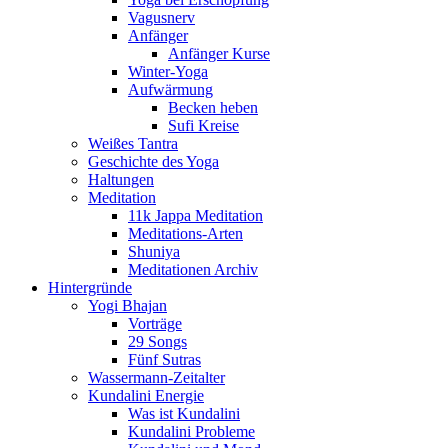
Vagusnerv
Anfänger
Anfänger Kurse
Winter-Yoga
Aufwärmung
Becken heben
Sufi Kreise
Weißes Tantra
Geschichte des Yoga
Haltungen
Meditation
11k Jappa Meditation
Meditations-Arten
Shuniya
Meditationen Archiv
Hintergründe
Yogi Bhajan
Vorträge
29 Songs
Fünf Sutras
Wassermann-Zeitalter
Kundalini Energie
Was ist Kundalini
Kundalini Probleme