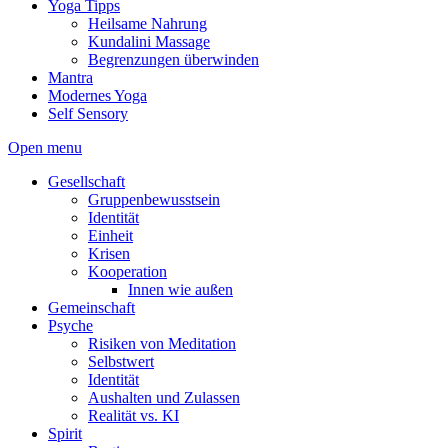
Yoga Tipps
Heilsame Nahrung
Kundalini Massage
Begrenzungen überwinden
Mantra
Modernes Yoga
Self Sensory
Open menu
Gesellschaft
Gruppenbewusstsein
Identität
Einheit
Krisen
Kooperation
Innen wie außen
Gemeinschaft
Psyche
Risiken von Meditation
Selbstwert
Identität
Aushalten und Zulassen
Realität vs. KI
Spirit