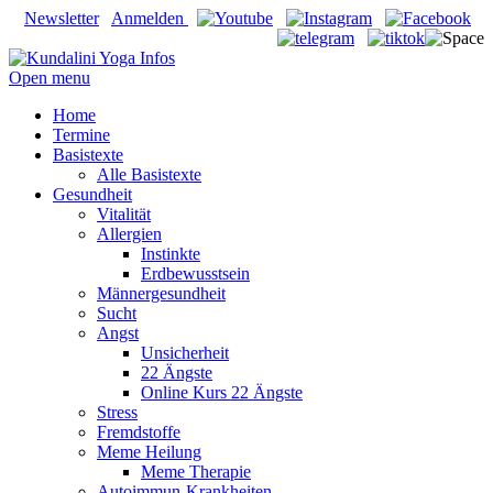
Newsletter
Anmelden
Open menu
Home
Termine
Basistexte
Alle Basistexte
Gesundheit
Vitalität
Allergien
Instinkte
Erdbewusstsein
Männergesundheit
Sucht
Angst
Unsicherheit
22 Ängste
Online Kurs 22 Ängste
Stress
Fremdstoffe
Meme Heilung
Meme Therapie
Autoimmun-Krankheiten