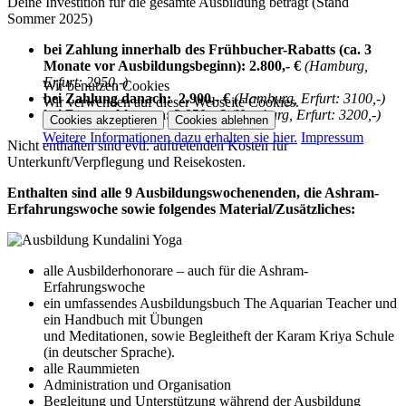
Deine Investition für die gesamte Ausbildung beträgt (Stand
Sommer 2025)
bei Zahlung innerhalb des Frühbucher-Rabatts (ca. 3
Monate vor Ausbildungsbeginn): 2.800,- €
(Hamburg,
Erfurt: 2950,-)
Wir benutzen Cookies
bei Zahlung danach: 2.900,- €
(Hamburg, Erfurt: 3100,-)
Wir verwenden auf dieser Webseite Cookies.
bei Ratenzahlungen: 2.950,- €
(Hamburg, Erfurt: 3200,-)
Cookies akzeptieren
Cookies ablehnen
Weitere Informationen dazu erhalten sie hier.
Impressum
Nicht enthalten sind evtl. auftretenden Kosten für
Unterkunft/Verpflegung und Reisekosten.
Enthalten sind alle 9 Ausbildungswochenenden, die Ashram-
Erfahrungswoche sowie folgendes Material/Zusätzliches:
alle Ausbilderhonorare – auch für die Ashram-
Erfahrungswoche
ein umfassendes Ausbildungsbuch The Aquarian Teacher und
ein Handbuch mit Übungen
und Meditationen, sowie Begleitheft der Karam Kriya Schule
(in deutscher Sprache).
alle Raummieten
Administration und Organisation
Begleitung und Unterstützung während der Ausbildung