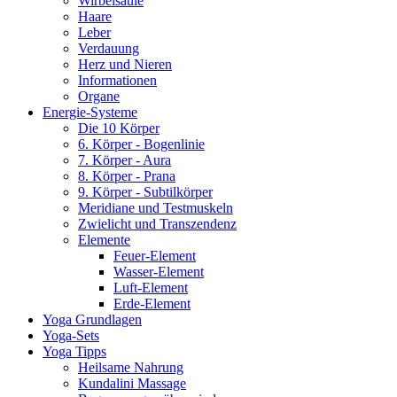
Wirbelsäule
Haare
Leber
Verdauung
Herz und Nieren
Informationen
Organe
Energie-Systeme
Die 10 Körper
6. Körper - Bogenlinie
7. Körper - Aura
8. Körper - Prana
9. Körper - Subtilkörper
Meridiane und Testmuskeln
Zwielicht und Transzendenz
Elemente
Feuer-Element
Wasser-Element
Luft-Element
Erde-Element
Yoga Grundlagen
Yoga-Sets
Yoga Tipps
Heilsame Nahrung
Kundalini Massage