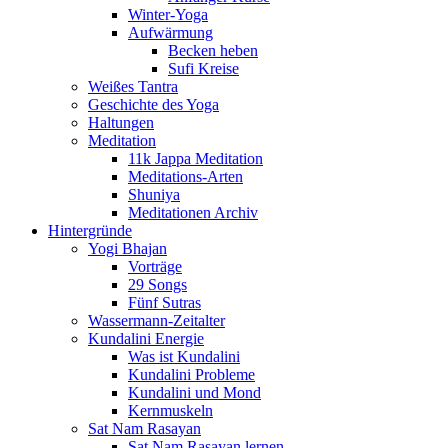
Winter-Yoga
Aufwärmung
Becken heben
Sufi Kreise
Weißes Tantra
Geschichte des Yoga
Haltungen
Meditation
11k Jappa Meditation
Meditations-Arten
Shuniya
Meditationen Archiv
Hintergründe
Yogi Bhajan
Vorträge
29 Songs
Fünf Sutras
Wassermann-Zeitalter
Kundalini Energie
Was ist Kundalini
Kundalini Probleme
Kundalini und Mond
Kernmuskeln
Sat Nam Rasayan
Sat Nam Rasayan lernen