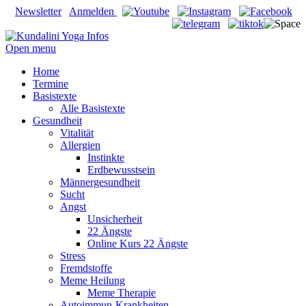
Newsletter
Anmelden
Open menu
Home
Termine
Basistexte
Alle Basistexte
Gesundheit
Vitalität
Allergien
Instinkte
Erdbewusstsein
Männergesundheit
Sucht
Angst
Unsicherheit
22 Ängste
Online Kurs 22 Ängste
Stress
Fremdstoffe
Meme Heilung
Meme Therapie
Autoimmun-Krankheiten