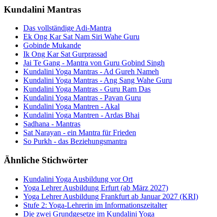
Kundalini Mantras
Das vollständige Adi-Mantra
Ek Ong Kar Sat Nam Siri Wahe Guru
Gobinde Mukande
Ik Ong Kar Sat Gurprassad
Jai Te Gang - Mantra von Guru Gobind Singh
Kundalini Yoga Mantras - Ad Gureh Nameh
Kundalini Yoga Mantras - Ang Sang Wahe Guru
Kundalini Yoga Mantras - Guru Ram Das
Kundalini Yoga Mantras - Pavan Guru
Kundalini Yoga Mantren - Akal
Kundalini Yoga Mantren - Ardas Bhai
Sadhana - Mantras
Sat Narayan - ein Mantra für Frieden
So Purkh - das Beziehungsmantra
Ähnliche Stichwörter
Kundalini Yoga Ausbildung vor Ort
Yoga Lehrer Ausbildung Erfurt (ab März 2027)
Yoga Lehrer Ausbildung Frankfurt ab Januar 2027 (KRI)
Stufe 2: Yoga-Lehrerin im Informationszeitalter
Die zwei Grundgesetze im Kundalini Yoga