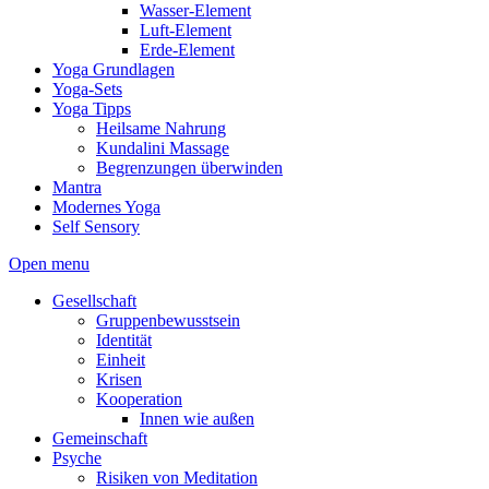
Wasser-Element
Luft-Element
Erde-Element
Yoga Grundlagen
Yoga-Sets
Yoga Tipps
Heilsame Nahrung
Kundalini Massage
Begrenzungen überwinden
Mantra
Modernes Yoga
Self Sensory
Open menu
Gesellschaft
Gruppenbewusstsein
Identität
Einheit
Krisen
Kooperation
Innen wie außen
Gemeinschaft
Psyche
Risiken von Meditation