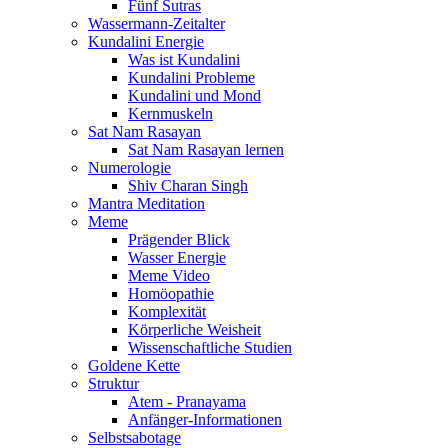
Fünf Sutras
Wassermann-Zeitalter
Kundalini Energie
Was ist Kundalini
Kundalini Probleme
Kundalini und Mond
Kernmuskeln
Sat Nam Rasayan
Sat Nam Rasayan lernen
Numerologie
Shiv Charan Singh
Mantra Meditation
Meme
Prägender Blick
Wasser Energie
Meme Video
Homöopathie
Komplexität
Körperliche Weisheit
Wissenschaftliche Studien
Goldene Kette
Struktur
Atem - Pranayama
Anfänger-Informationen
Selbstsabotage