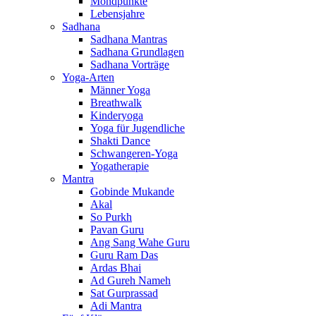
Mondpunkte
Lebensjahre
Sadhana
Sadhana Mantras
Sadhana Grundlagen
Sadhana Vorträge
Yoga-Arten
Männer Yoga
Breathwalk
Kinderyoga
Yoga für Jugendliche
Shakti Dance
Schwangeren-Yoga
Yogatherapie
Mantra
Gobinde Mukande
Akal
So Purkh
Pavan Guru
Ang Sang Wahe Guru
Guru Ram Das
Ardas Bhai
Ad Gureh Nameh
Sat Gurprassad
Adi Mantra