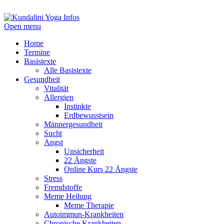
Open menu
Home
Termine
Basistexte
Alle Basistexte
Gesundheit
Vitalität
Allergien
Instinkte
Erdbewusstsein
Männergesundheit
Sucht
Angst
Unsicherheit
22 Ängste
Online Kurs 22 Ängste
Stress
Fremdstoffe
Meme Heilung
Meme Therapie
Autoimmun-Krankheiten
Chronische Krankheiten