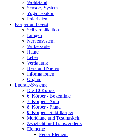
Wohlstand
Sensory System
Yoga Lexikon
Polaritäten
Körper und Geist
Selbstreplikation
Lungen
Nervensystem
Wirbelsäule
Haare
Leber
Verdauung
Herz und Nieren
Informationen
Organe
Energie-Systeme
Die 10 Körper
6. Körper - Bogenlinie
7. Körper - Aura
8. Körper - Prana
9. Körper - Subtilkörper
Meridiane und Testmuskeln
Zwielicht und Transzendenz
Elemente
Feuer-Element