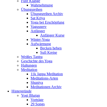
Fünf Klänge
Wahrnehmung
Übungsreihen
Übungsreihen Archiv
Sat Kriya
Yoga bei Erschöpfung
Vagusnerv
Anfänger
Anfänger Kurse
Winter-Yoga
Aufwärmung
Becken heben
Sufi Kreise
Weißes Tantra
Geschichte des Yoga
Haltungen
Meditation
11k Jappa Meditation
Meditations-Arten
Shuniya
Meditationen Archiv
Hintergründe
Yogi Bhajan
Vorträge
29 Songs