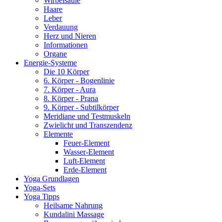
Wirbelsäule
Haare
Leber
Verdauung
Herz und Nieren
Informationen
Organe
Energie-Systeme
Die 10 Körper
6. Körper - Bogenlinie
7. Körper - Aura
8. Körper - Prana
9. Körper - Subtilkörper
Meridiane und Testmuskeln
Zwielicht und Transzendenz
Elemente
Feuer-Element
Wasser-Element
Luft-Element
Erde-Element
Yoga Grundlagen
Yoga-Sets
Yoga Tipps
Heilsame Nahrung
Kundalini Massage