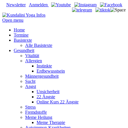
Newsletter
Anmelden
Open menu
Home
Termine
Basistexte
Alle Basistexte
Gesundheit
Vitalität
Allergien
Instinkte
Erdbewusstsein
Männergesundheit
Sucht
Angst
Unsicherheit
22 Ängste
Online Kurs 22 Ängste
Stress
Fremdstoffe
Meme Heilung
Meme Therapie
Autoimmun-Krankheiten