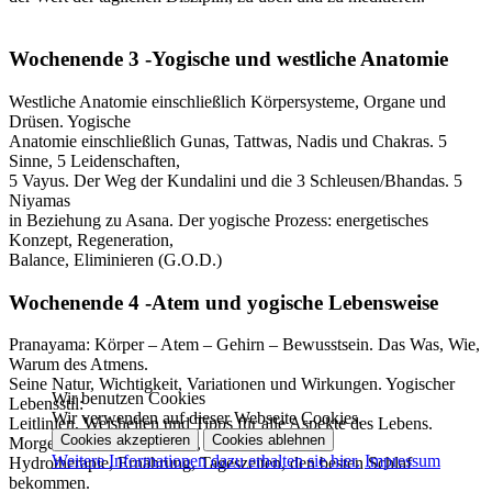
Wochenende 3 -Yogische und westliche Anatomie
Westliche Anatomie einschließlich Körpersysteme, Organe und
Drüsen. Yogische
Anatomie einschließlich Gunas, Tattwas, Nadis und Chakras. 5
Sinne, 5 Leidenschaften,
5 Vayus. Der Weg der Kundalini und die 3 Schleusen/Bhandas. 5
Niyamas
in Beziehung zu Asana. Der yogische Prozess: energetisches
Konzept, Regeneration,
Balance, Eliminieren (G.O.D.)
Wochenende 4 -Atem und yogische Lebensweise
Pranayama: Körper – Atem – Gehirn – Bewusstsein. Das Was, Wie,
Warum des Atmens.
Seine Natur, Wichtigkeit, Variationen und Wirkungen. Yogischer
Wir benutzen Cookies
Lebensstil:
Wir verwenden auf dieser Webseite Cookies.
Leitlinien, Weisheiten und Tipps für alle Aspekte des Lebens.
Cookies akzeptieren
Cookies ablehnen
Morgendliches Aufwachen,
Weitere Informationen dazu erhalten sie hier.
Impressum
Hydrotherapie, Ernährung, Tageszeiten, den besten Schlaf
bekommen.