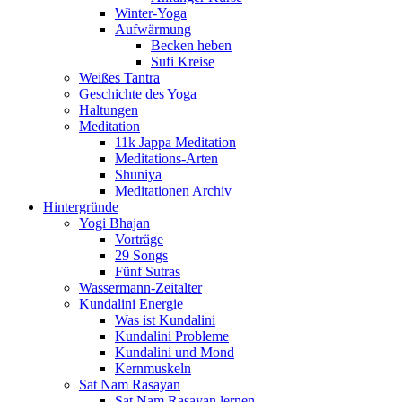
Winter-Yoga
Aufwärmung
Becken heben
Sufi Kreise
Weißes Tantra
Geschichte des Yoga
Haltungen
Meditation
11k Jappa Meditation
Meditations-Arten
Shuniya
Meditationen Archiv
Hintergründe
Yogi Bhajan
Vorträge
29 Songs
Fünf Sutras
Wassermann-Zeitalter
Kundalini Energie
Was ist Kundalini
Kundalini Probleme
Kundalini und Mond
Kernmuskeln
Sat Nam Rasayan
Sat Nam Rasayan lernen