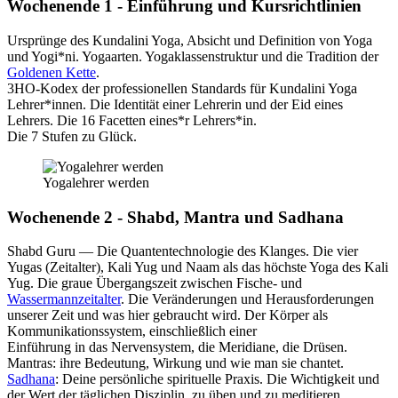
Wochenende 1 - Einführung und Kursrichtlinien
Ursprünge des Kundalini Yoga, Absicht und Definition von Yoga
und Yogi*ni. Yogaarten. Yogaklassenstruktur und die Tradition der
Goldenen Kette
.
3HO-Kodex der professionellen Standards für Kundalini Yoga
Lehrer*innen. Die Identität einer Lehrerin und der Eid eines
Lehrers. Die 16 Facetten eines*r Lehrers*in.
Die 7 Stufen zu Glück.
Yogalehrer werden
Wochenende 2 - Shabd, Mantra und Sadhana
Shabd Guru — Die Quantentechnologie des Klanges. Die vier
Yugas (Zeitalter), Kali Yug und Naam als das höchste Yoga des Kali
Yug. Die graue Übergangszeit zwischen Fische- und
Wassermannzeitalter
. Die Veränderungen und Herausforderungen
unserer Zeit und was hier gebraucht wird. Der Körper als
Kommunikationssystem, einschließlich einer
Einführung in das Nervensystem, die Meridiane, die Drüsen.
Mantras: ihre Bedeutung, Wirkung und wie man sie chantet.
Sadhana
: Deine persönliche spirituelle Praxis. Die Wichtigkeit und
der Wert der täglichen Disziplin, zu üben und zu meditieren.