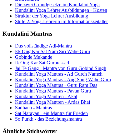
Die zwei Grundgesetze im Kundalini Yoga
Kundalini Yoga Lehrer Ausbildungen - Kosten
Struktur der Yoga Lehrer Ausbildung
Stufe 2: Yoga-Lehrerin im Informationszeitalter
Kundalini Mantras
Das vollständige Adi-Mantra
Ek Ong Kar Sat Nam Siri Wahe Guru
Gobinde Mukande
Ik Ong Kar Sat Gurprassad
Jai Te Gang - Mantra von Guru Gobind Singh
Kundalini Yoga Mantras - Ad Gureh Nameh
Kundalini Yoga Mantras - Ang Sang Wahe Guru
Kundalini Yoga Mantras - Guru Ram Das
Kundalini Yoga Mantras - Pavan Guru
Kundalini Yoga Mantren - Akal
Kundalini Yoga Mantren - Ardas Bhai
Sadhana - Mantras
Sat Narayan - ein Mantra für Frieden
So Purkh - das Beziehungsmantra
Ähnliche Stichwörter