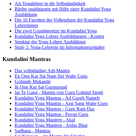
Als Yogalehrer in die Selbständigkeit
Bleibe unabhängig mit Hilfe einer Kundalini Yoga
Ausbildung
Die 16 Facetten der Vollendung der Kundalini Yoga
Lehrerinnen
Die zwei Grundgesetze im Kundalini Yoga
Kundalini Yoga Lehrer Ausbildungen - Kosten
Struktur der Yoga Lehrer Ausbildung
Stufe 2: Yoga-Lehrerin im Informationszeitalter
Kundalini Mantras
Das vollständige Adi-Mantra
Ek Ong Kar Sat Nam Siri Wahe Guru
Gobinde Mukande
Ik Ong Kar Sat Gurprassad
Jai Te Gang - Mantra von Guru Gobind Singh
Kundalini Yoga Mantras - Ad Gureh Nameh
Kundalini Yoga Mantras - Ang Sang Wahe Guru
Kundalini Yoga Mantras - Guru Ram Das
Kundalini Yoga Mantras - Pavan Guru
Kundalini Yoga Mantren - Akal
Kundalini Yoga Mantren - Ardas Bhai
Sadhana - Mantras