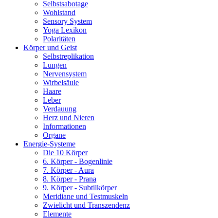
Selbstsabotage
Wohlstand
Sensory System
Yoga Lexikon
Polaritäten
Körper und Geist
Selbstreplikation
Lungen
Nervensystem
Wirbelsäule
Haare
Leber
Verdauung
Herz und Nieren
Informationen
Organe
Energie-Systeme
Die 10 Körper
6. Körper - Bogenlinie
7. Körper - Aura
8. Körper - Prana
9. Körper - Subtilkörper
Meridiane und Testmuskeln
Zwielicht und Transzendenz
Elemente