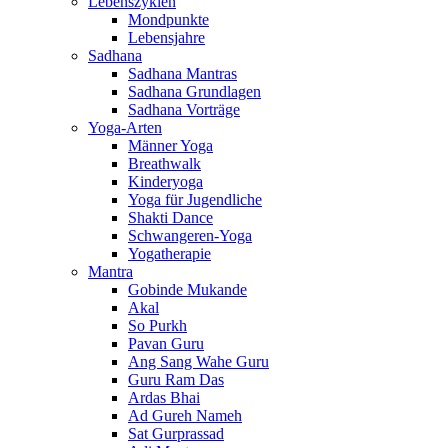
Lebenszyklen
Mondpunkte
Lebensjahre
Sadhana
Sadhana Mantras
Sadhana Grundlagen
Sadhana Vorträge
Yoga-Arten
Männer Yoga
Breathwalk
Kinderyoga
Yoga für Jugendliche
Shakti Dance
Schwangeren-Yoga
Yogatherapie
Mantra
Gobinde Mukande
Akal
So Purkh
Pavan Guru
Ang Sang Wahe Guru
Guru Ram Das
Ardas Bhai
Ad Gureh Nameh
Sat Gurprassad