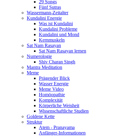
29 Songs
Fünf Sutras
Wassermann-Zeitalter
Kundalini Energie
Was ist Kundalini
Kundalini Probleme
Kundalini und Mond
Kernmuskeln
Sat Nam Rasayan
Sat Nam Rasayan lernen
Numerologie
Shiv Charan Singh
Mantra Meditation
Meme
Prägender Blick
Wasser Energie
Meme Video
Homöopathie
Komplexität
Körperliche Weisheit
Wissenschaftliche Studien
Goldene Kette
Struktur
Atem - Pranayama
Anfänger-Informationen