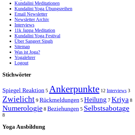
Kundalini Meditationen
Kundalini Yoga Übungsreihen
Email Newsletter
Newsletter Archiv
Interviews
11k Jappa Meditation
Kundalini Yoga Festival
Über Sangeet Singh
Sitemap
Was ist Joga?
Yogalehrer
Logout
Stichwörter
Ankerpunkte
Spiegel Reaktion
5
12
Interviews
3
Zwielicht
Kriya
Heilung
Rückmeldungen
9
5
7
8
Numerologie
Selbstsabotage
Beziehungen
8
5
8
Yoga Ausbildung