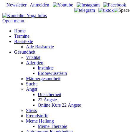
Newsletter
Anmelden
Open menu
Home
Termine
Basistexte
Alle Basistexte
Gesundheit
Vitalität
Allergien
Instinkte
Erdbewusstsein
Männergesundheit
Sucht
Angst
Unsicherheit
22 Ängste
Online Kurs 22 Ängste
Stress
Fremdstoffe
Meme Heilung
Meme Therapie
Autoimmun-Krankheiten