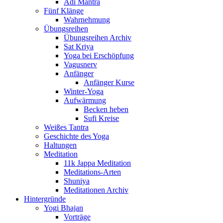
Adi Mantra
Fünf Klänge
Wahrnehmung
Übungsreihen
Übungsreihen Archiv
Sat Kriya
Yoga bei Erschöpfung
Vagusnerv
Anfänger
Anfänger Kurse
Winter-Yoga
Aufwärmung
Becken heben
Sufi Kreise
Weißes Tantra
Geschichte des Yoga
Haltungen
Meditation
11k Jappa Meditation
Meditations-Arten
Shuniya
Meditationen Archiv
Hintergründe
Yogi Bhajan
Vorträge