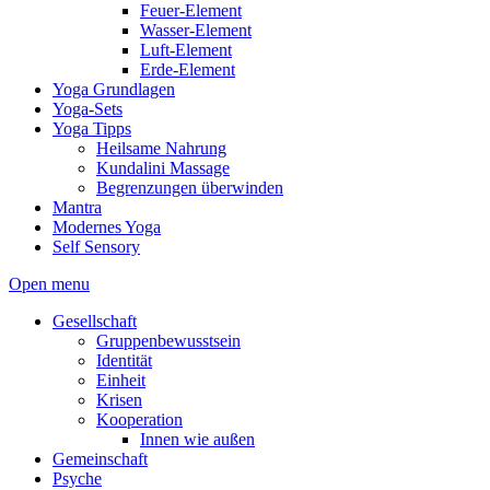
Feuer-Element
Wasser-Element
Luft-Element
Erde-Element
Yoga Grundlagen
Yoga-Sets
Yoga Tipps
Heilsame Nahrung
Kundalini Massage
Begrenzungen überwinden
Mantra
Modernes Yoga
Self Sensory
Open menu
Gesellschaft
Gruppenbewusstsein
Identität
Einheit
Krisen
Kooperation
Innen wie außen
Gemeinschaft
Psyche