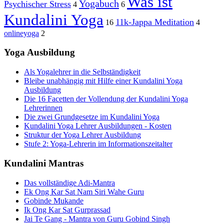
Was ist
Yogabuch
Psychischer Stress
4
6
Kundalini Yoga
11k-Jappa Meditation
16
4
onlineyoga
2
Yoga Ausbildung
Als Yogalehrer in die Selbständigkeit
Bleibe unabhängig mit Hilfe einer Kundalini Yoga
Ausbildung
Die 16 Facetten der Vollendung der Kundalini Yoga
Lehrerinnen
Die zwei Grundgesetze im Kundalini Yoga
Kundalini Yoga Lehrer Ausbildungen - Kosten
Struktur der Yoga Lehrer Ausbildung
Stufe 2: Yoga-Lehrerin im Informationszeitalter
Kundalini Mantras
Das vollständige Adi-Mantra
Ek Ong Kar Sat Nam Siri Wahe Guru
Gobinde Mukande
Ik Ong Kar Sat Gurprassad
Jai Te Gang - Mantra von Guru Gobind Singh