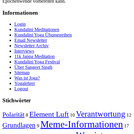
Epochenwende vorbereiten kann.
Informationen
Login
Kundalini Meditationen
Kundalini Yoga Übungsreihen
Email Newsletter
Newsletter Archiv
Interviews
11k Jappa Meditation
Kundalini Yoga Festival
Über Sangeet Singh
Sitemap
Was ist Joga?
Yogalehrer
Logout
Stichwörter
Verantwortung
Element Luft
Polarität
8
10
12
Meme-Informationen
Grundlagen
9
17