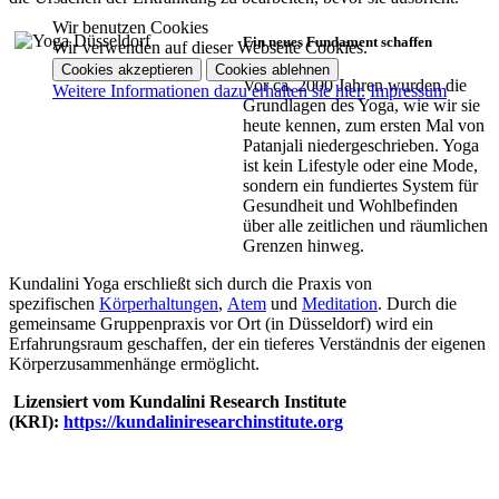
Wir benutzen Cookies
Ein neues Fundament schaffen
Wir verwenden auf dieser Webseite Cookies.
Cookies akzeptieren
Cookies ablehnen
Vor ca. 2000 Jahren wurden die
Weitere Informationen dazu erhalten sie hier.
Impressum
Grundlagen des Yoga, wie wir sie
heute kennen, zum ersten Mal von
Patanjali niedergeschrieben. Yoga
ist kein Lifestyle oder eine Mode,
sondern ein fundiertes System für
Gesundheit und Wohlbefinden
über alle zeitlichen und räumlichen
Grenzen hinweg.
Kundalini Yoga erschließt sich durch die Praxis von
spezifischen
Körperhaltungen
,
Atem
und
Meditation
. Durch die
gemeinsame Gruppenpraxis vor Ort (in Düsseldorf) wird ein
Erfahrungsraum geschaffen, der ein tieferes Verständnis der eigenen
Körperzusammenhänge ermöglicht.
Lizensiert vom Kundalini Research Institute
(KRI):
https://kundaliniresearchinstitute.org