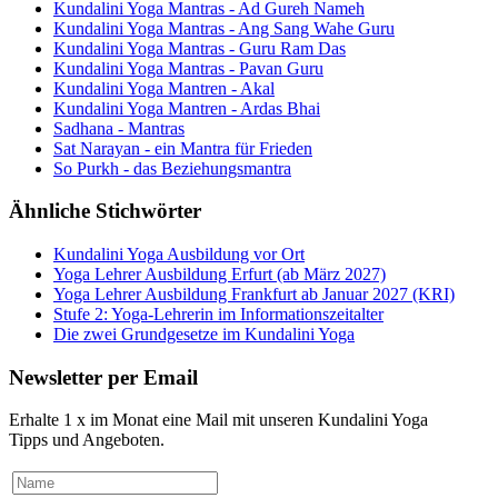
Kundalini Yoga Mantras - Ad Gureh Nameh
Kundalini Yoga Mantras - Ang Sang Wahe Guru
Kundalini Yoga Mantras - Guru Ram Das
Kundalini Yoga Mantras - Pavan Guru
Kundalini Yoga Mantren - Akal
Kundalini Yoga Mantren - Ardas Bhai
Sadhana - Mantras
Sat Narayan - ein Mantra für Frieden
So Purkh - das Beziehungsmantra
Ähnliche Stichwörter
Kundalini Yoga Ausbildung vor Ort
Yoga Lehrer Ausbildung Erfurt (ab März 2027)
Yoga Lehrer Ausbildung Frankfurt ab Januar 2027 (KRI)
Stufe 2: Yoga-Lehrerin im Informationszeitalter
Die zwei Grundgesetze im Kundalini Yoga
Newsletter per Email
Erhalte 1 x im Monat eine Mail mit unseren Kundalini Yoga
Tipps und Angeboten.