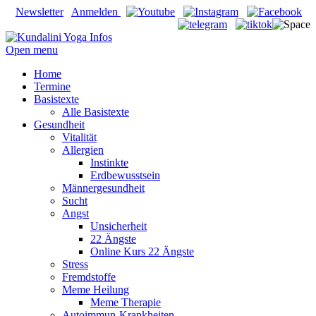
Newsletter
Anmelden
Open menu
Home
Termine
Basistexte
Alle Basistexte
Gesundheit
Vitalität
Allergien
Instinkte
Erdbewusstsein
Männergesundheit
Sucht
Angst
Unsicherheit
22 Ängste
Online Kurs 22 Ängste
Stress
Fremdstoffe
Meme Heilung
Meme Therapie
Autoimmun-Krankheiten