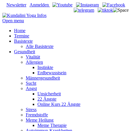
Newsletter
Anmelden
Open menu
Home
Termine
Basistexte
Alle Basistexte
Gesundheit
Vitalität
Allergien
Instinkte
Erdbewusstsein
Männergesundheit
Sucht
Angst
Unsicherheit
22 Ängste
Online Kurs 22 Ängste
Stress
Fremdstoffe
Meme Heilung
Meme Therapie
Autoimmun-Krankheiten