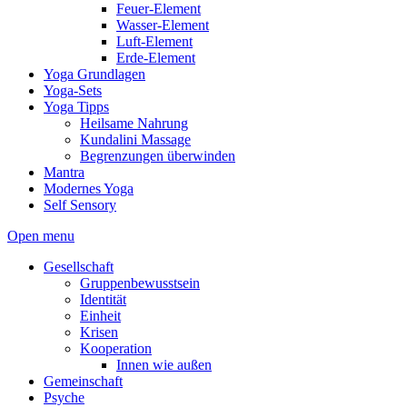
Feuer-Element
Wasser-Element
Luft-Element
Erde-Element
Yoga Grundlagen
Yoga-Sets
Yoga Tipps
Heilsame Nahrung
Kundalini Massage
Begrenzungen überwinden
Mantra
Modernes Yoga
Self Sensory
Open menu
Gesellschaft
Gruppenbewusstsein
Identität
Einheit
Krisen
Kooperation
Innen wie außen
Gemeinschaft
Psyche