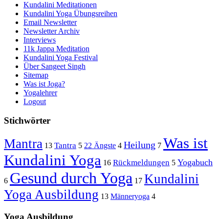
Kundalini Meditationen
Kundalini Yoga Übungsreihen
Email Newsletter
Newsletter Archiv
Interviews
11k Jappa Meditation
Kundalini Yoga Festival
Über Sangeet Singh
Sitemap
Was ist Joga?
Yogalehrer
Logout
Stichwörter
Was ist
Mantra
Heilung
Tantra
13
5
22 Ängste
4
7
Kundalini Yoga
Yogabuch
Rückmeldungen
16
5
Gesund durch Yoga
Kundalini
6
17
Yoga Ausbildung
13
Männeryoga
4
Yoga Ausbildung