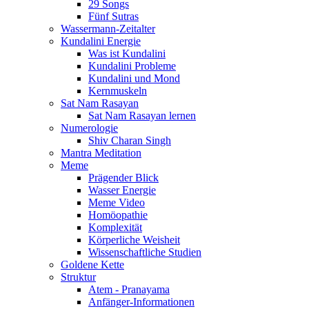
29 Songs
Fünf Sutras
Wassermann-Zeitalter
Kundalini Energie
Was ist Kundalini
Kundalini Probleme
Kundalini und Mond
Kernmuskeln
Sat Nam Rasayan
Sat Nam Rasayan lernen
Numerologie
Shiv Charan Singh
Mantra Meditation
Meme
Prägender Blick
Wasser Energie
Meme Video
Homöopathie
Komplexität
Körperliche Weisheit
Wissenschaftliche Studien
Goldene Kette
Struktur
Atem - Pranayama
Anfänger-Informationen