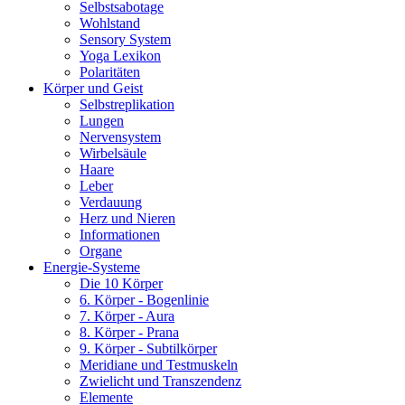
Selbstsabotage
Wohlstand
Sensory System
Yoga Lexikon
Polaritäten
Körper und Geist
Selbstreplikation
Lungen
Nervensystem
Wirbelsäule
Haare
Leber
Verdauung
Herz und Nieren
Informationen
Organe
Energie-Systeme
Die 10 Körper
6. Körper - Bogenlinie
7. Körper - Aura
8. Körper - Prana
9. Körper - Subtilkörper
Meridiane und Testmuskeln
Zwielicht und Transzendenz
Elemente