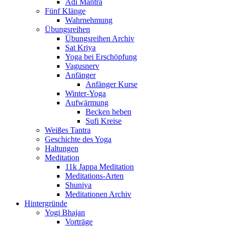
Adi Mantra
Fünf Klänge
Wahrnehmung
Übungsreihen
Übungsreihen Archiv
Sat Kriya
Yoga bei Erschöpfung
Vagusnerv
Anfänger
Anfänger Kurse
Winter-Yoga
Aufwärmung
Becken heben
Sufi Kreise
Weißes Tantra
Geschichte des Yoga
Haltungen
Meditation
11k Jappa Meditation
Meditations-Arten
Shuniya
Meditationen Archiv
Hintergründe
Yogi Bhajan
Vorträge