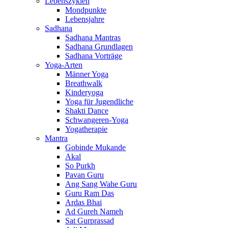
Lebenszyklen
Mondpunkte
Lebensjahre
Sadhana
Sadhana Mantras
Sadhana Grundlagen
Sadhana Vorträge
Yoga-Arten
Männer Yoga
Breathwalk
Kinderyoga
Yoga für Jugendliche
Shakti Dance
Schwangeren-Yoga
Yogatherapie
Mantra
Gobinde Mukande
Akal
So Purkh
Pavan Guru
Ang Sang Wahe Guru
Guru Ram Das
Ardas Bhai
Ad Gureh Nameh
Sat Gurprassad