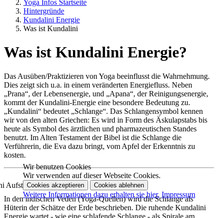
Yoga Infos Startseite
Hintergründe
Kundalini Energie
Was ist Kundalini
Was ist Kundalini Energie?
Das Ausüben/Praktizieren von Yoga beeinflusst die Wahrnehmung.
Dies zeigt sich u.a. in einem veränderten Energiefluss. Neben
„Prana“, der Lebensenergie, und „Apana“, der Reinigungsenergie,
kommt der Kundalini-Energie eine besondere Bedeutung zu.
„Kundalini“ bedeutet „Schlange“. Das Schlangensymbol kennen
wir von den alten Griechen: Es wird in Form des Äskulapstabs bis
heute als Symbol des ärztlichen und pharmazeutischen Standes
benutzt. Im Alten Testament der Bibel ist die Schlange die
Verführerin, die Eva dazu bringt, vom Apfel der Erkenntnis zu
kosten.
Wir benutzen Cookies
Wir verwenden auf dieser Webseite Cookies.
Cookies akzeptieren
Cookies ablehnen
Weitere Informationen dazu erhalten sie hier.
Impressum
In den indischen Veden (Yoga-Quellen) wird die Schlange als
Hüterin der Schätze der Erde beschrieben. Die ruhende Kundalini
Energie wartet - wie eine schlafende Schlange - als Spirale am