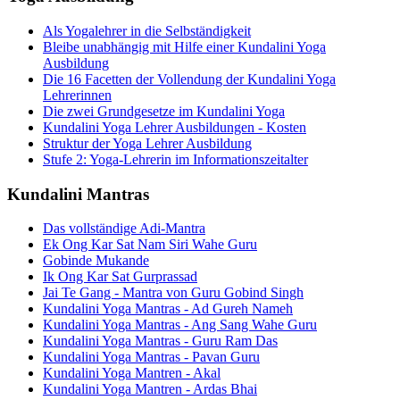
Als Yogalehrer in die Selbständigkeit
Bleibe unabhängig mit Hilfe einer Kundalini Yoga
Ausbildung
Die 16 Facetten der Vollendung der Kundalini Yoga
Lehrerinnen
Die zwei Grundgesetze im Kundalini Yoga
Kundalini Yoga Lehrer Ausbildungen - Kosten
Struktur der Yoga Lehrer Ausbildung
Stufe 2: Yoga-Lehrerin im Informationszeitalter
Kundalini Mantras
Das vollständige Adi-Mantra
Ek Ong Kar Sat Nam Siri Wahe Guru
Gobinde Mukande
Ik Ong Kar Sat Gurprassad
Jai Te Gang - Mantra von Guru Gobind Singh
Kundalini Yoga Mantras - Ad Gureh Nameh
Kundalini Yoga Mantras - Ang Sang Wahe Guru
Kundalini Yoga Mantras - Guru Ram Das
Kundalini Yoga Mantras - Pavan Guru
Kundalini Yoga Mantren - Akal
Kundalini Yoga Mantren - Ardas Bhai