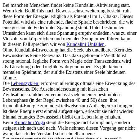
Bei manchen Menschen findet keine Kundalini-Aktivierung statt.
Wenn kein Bedürfnis nach Bewusstseinserweiterung besteht, ruht
diese Form der Energie lediglich als Potential im 1. Chakra. Dieses
Potential wird als eine ruhende, flache Spirale beschrieben, die wie
eine gestauchte Feder unter Spannung steht. Unter bestimmten
Umständen kann sich diese Spannung eruptiv entladen, was zu einer
Vielzahl von körperlichen und mentalen Symptomen führen kann.
In diesem Fall sprechen wir von
Kundalini-Unfällen
.
Ohne Kundalini-Erweckung hat die Seele als unteilbarer Kern des
Bewusstseins keine Relevanz. Das dazu gehörende Weltbild ist
streng rational. Jegliche Form von Magie oder Transzendenz wird
als Täuschung oder Trugbild wahrgenommen. Es gibt keinen
mentalen Spielraum, der auf die Existenz einer Seele hindeuten
könnte.
Die
Lebenszyklen
erfordern allerdings oftmals eine Erweckung des
Bewusstseins. Die Auseinandersetzung mit klassichen
Zivilisationskrankheiten veranlasst viele in einer bestimmten
Lebensphase (in der Regel zwischen 40 und 50) dazu, ihre
Kundalini-Energie zumindest teilweise zum Aufsteigen zu bringen.
Ist diese Energie erst einmal aufgestiegen, erlöscht sie nicht wieder.
Einmal erlangtes Bewusstsein bleibt ein Leben lang erhalten.
Beim
Kundalini Yoga
steigt die Energie nicht abrupt auf, sondern
steigert sich nach und nach. Viele nehmen diesen Vorgang gar nicht
wahr, da sich der Verstand sehr schnell an neue