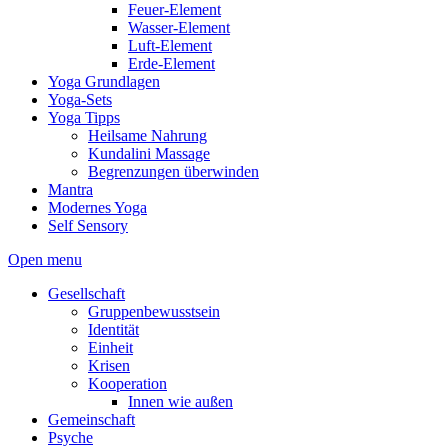
Feuer-Element
Wasser-Element
Luft-Element
Erde-Element
Yoga Grundlagen
Yoga-Sets
Yoga Tipps
Heilsame Nahrung
Kundalini Massage
Begrenzungen überwinden
Mantra
Modernes Yoga
Self Sensory
Open menu
Gesellschaft
Gruppenbewusstsein
Identität
Einheit
Krisen
Kooperation
Innen wie außen
Gemeinschaft
Psyche