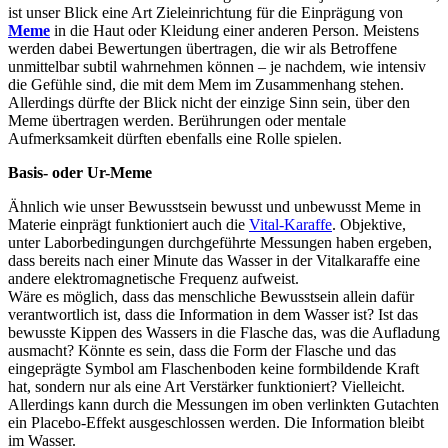
ist unser Blick eine Art Zieleinrichtung für die Einprägung von
Meme
in die Haut oder Kleidung einer anderen Person. Meistens
werden dabei Bewertungen übertragen, die wir als Betroffene
unmittelbar subtil wahrnehmen können – je nachdem, wie intensiv
die Gefühle sind, die mit dem Mem im Zusammenhang stehen.
Allerdings dürfte der Blick nicht der einzige Sinn sein, über den
Meme übertragen werden. Berührungen oder mentale
Aufmerksamkeit dürften ebenfalls eine Rolle spielen.
Basis- oder Ur-Meme
Ähnlich wie unser Bewusstsein bewusst und unbewusst Meme in
Materie einprägt funktioniert auch die
Vital-Karaffe
. Objektive,
unter Laborbedingungen durchgeführte Messungen haben ergeben,
dass bereits nach einer Minute das Wasser in der Vitalkaraffe eine
andere elektromagnetische Frequenz aufweist.
Wäre es möglich, dass das menschliche Bewusstsein allein dafür
verantwortlich ist, dass die Information in dem Wasser ist? Ist das
bewusste Kippen des Wassers in die Flasche das, was die Aufladung
ausmacht? Könnte es sein, dass die Form der Flasche und das
eingeprägte Symbol am Flaschenboden keine formbildende Kraft
hat, sondern nur als eine Art Verstärker funktioniert? Vielleicht.
Allerdings kann durch die Messungen im oben verlinkten Gutachten
ein Placebo-Effekt ausgeschlossen werden. Die Information bleibt
im Wasser.