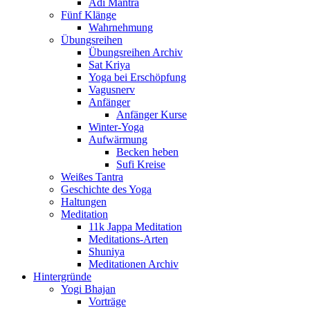
Adi Mantra
Fünf Klänge
Wahrnehmung
Übungsreihen
Übungsreihen Archiv
Sat Kriya
Yoga bei Erschöpfung
Vagusnerv
Anfänger
Anfänger Kurse
Winter-Yoga
Aufwärmung
Becken heben
Sufi Kreise
Weißes Tantra
Geschichte des Yoga
Haltungen
Meditation
11k Jappa Meditation
Meditations-Arten
Shuniya
Meditationen Archiv
Hintergründe
Yogi Bhajan
Vorträge