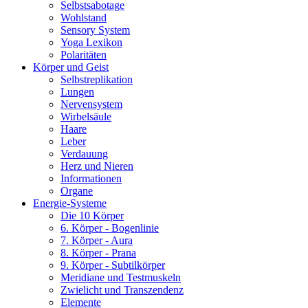
Selbstsabotage
Wohlstand
Sensory System
Yoga Lexikon
Polaritäten
Körper und Geist
Selbstreplikation
Lungen
Nervensystem
Wirbelsäule
Haare
Leber
Verdauung
Herz und Nieren
Informationen
Organe
Energie-Systeme
Die 10 Körper
6. Körper - Bogenlinie
7. Körper - Aura
8. Körper - Prana
9. Körper - Subtilkörper
Meridiane und Testmuskeln
Zwielicht und Transzendenz
Elemente