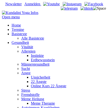
Newsletter
Anmelden
Open menu
Home
Termine
Basistexte
Alle Basistexte
Gesundheit
Vitalität
Allergien
Instinkte
Erdbewusstsein
Männergesundheit
Sucht
Angst
Unsicherheit
22 Ängste
Online Kurs 22 Ängste
Stress
Fremdstoffe
Meme Heilung
Meme Therapie
Autoimmun-Krankheiten