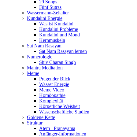
29 Songs
Fünf Sutras
Wassermann-Zeitalter
Kundalini Energie
Was ist Kundalini
Kundalini Probleme
Kundalini und Mond
Kernmuskeln
Sat Nam Rasayan
Sat Nam Rasayan lernen
Numerologie
Shiv Charan Singh
Mantra Meditation
Meme
Prägender Blick
Wasser Energie
Meme Video
Homöopathie
Komplexität
Körperliche Weisheit
Wissenschaftliche Studien
Goldene Kette
Struktur
Atem - Pranayama
Anfänger-Informationen