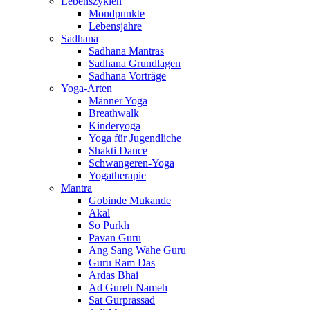
Lebenszyklen
Mondpunkte
Lebensjahre
Sadhana
Sadhana Mantras
Sadhana Grundlagen
Sadhana Vorträge
Yoga-Arten
Männer Yoga
Breathwalk
Kinderyoga
Yoga für Jugendliche
Shakti Dance
Schwangeren-Yoga
Yogatherapie
Mantra
Gobinde Mukande
Akal
So Purkh
Pavan Guru
Ang Sang Wahe Guru
Guru Ram Das
Ardas Bhai
Ad Gureh Nameh
Sat Gurprassad