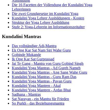
Ausbildung
Die 16 Facetten der Vollendung der Kundalini Yoga
Lehrerinnen
Die zwei Grundgesetze im Kundalini Yoga
Kundalini Yoga Lehrer Ausbildungen - Kosten
Struktur der Yoga Lehrer Ausbildung
Stufe 2: Yoga-Lehrerin im Informationszeitalter
Kundalini Mantras
Das vollständige Adi-Mantra
Ek Ong Kar Sat Nam Siri Wahe Guru
Gobinde Mukande
Ik Ong Kar Sat Gurprassad
Jai Te Gang - Mantra von Guru Gobind Singh
Kundalini Yoga Mantras - Ad Gureh Nameh
Kundalini Yoga Mantras - Ang Sang Wahe Guru
Kundalini Yoga Mantras - Guru Ram Das
Kundalini Yoga Mantras - Pavan Guru
Kundalini Yoga Mantren - Akal
Kundalini Yoga Mantren - Ardas Bhai
Sadhana - Mantras
Sat Narayan - ein Mantra für Frieden
So Purkh - das Beziehungsmantra