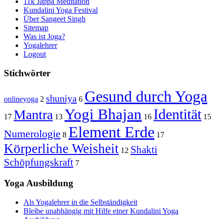
11k Jappa Meditation
Kundalini Yoga Festival
Über Sangeet Singh
Sitemap
Was ist Joga?
Yogalehrer
Logout
Stichwörter
Gesund durch Yoga
shuniya
onlineyoga
2
6
Yogi Bhajan
Identität
Mantra
17
13
16
15
Element Erde
Numerologie
8
17
Körperliche Weisheit
Shakti
12
Schöpfungskraft
7
Yoga Ausbildung
Als Yogalehrer in die Selbständigkeit
Bleibe unabhängig mit Hilfe einer Kundalini Yoga