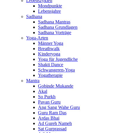
Lebenszyklen
Mondpunkte
Lebensjahre
Sadhana
Sadhana Mantras
Sadhana Grundlagen
Sadhana Vorträge
Yoga-Arten
Männer Yoga
Breathwalk
Kinderyoga
Yoga für Jugendliche
Shakti Dance
Schwangeren-Yoga
Yogatherapie
Mantra
Gobinde Mukande
Akal
So Purkh
Pavan Guru
Ang Sang Wahe Guru
Guru Ram Das
Ardas Bhai
Ad Gureh Nameh
Sat Gurprassad