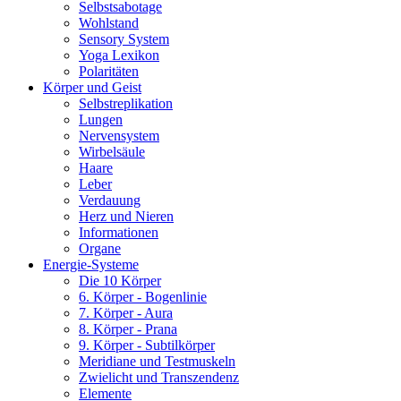
Selbstsabotage
Wohlstand
Sensory System
Yoga Lexikon
Polaritäten
Körper und Geist
Selbstreplikation
Lungen
Nervensystem
Wirbelsäule
Haare
Leber
Verdauung
Herz und Nieren
Informationen
Organe
Energie-Systeme
Die 10 Körper
6. Körper - Bogenlinie
7. Körper - Aura
8. Körper - Prana
9. Körper - Subtilkörper
Meridiane und Testmuskeln
Zwielicht und Transzendenz
Elemente