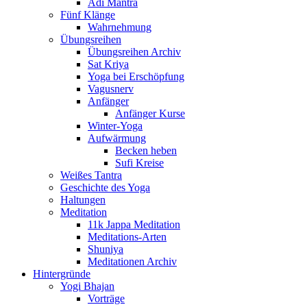
Adi Mantra
Fünf Klänge
Wahrnehmung
Übungsreihen
Übungsreihen Archiv
Sat Kriya
Yoga bei Erschöpfung
Vagusnerv
Anfänger
Anfänger Kurse
Winter-Yoga
Aufwärmung
Becken heben
Sufi Kreise
Weißes Tantra
Geschichte des Yoga
Haltungen
Meditation
11k Jappa Meditation
Meditations-Arten
Shuniya
Meditationen Archiv
Hintergründe
Yogi Bhajan
Vorträge