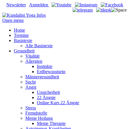
Newsletter
Anmelden
Open menu
Home
Termine
Basistexte
Alle Basistexte
Gesundheit
Vitalität
Allergien
Instinkte
Erdbewusstsein
Männergesundheit
Sucht
Angst
Unsicherheit
22 Ängste
Online Kurs 22 Ängste
Stress
Fremdstoffe
Meme Heilung
Meme Therapie
Autoimmun-Krankheiten