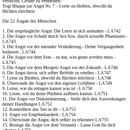
versuchst, Gefahr zu vermeiden.“
Yogi Bhajan zur Angst Nr. 7 – Lerne zu bleiben, obwohl du
flüchten möchtest
Die 22 Ängste des Menschen
1. Die ursprüngliche Angst: Die Leere in sich aushalten - LA742
2. Die Angst vor Schuld durch Sex bzw. durch sexuelle Phantasien -
LA743
3. Die Angst vor der mentaler Veränderung - Deine Vergangenheit
loslassen . LA744
4. Die Angst vor dem Sein – zu tun, was getan werden muss -
LA745
5. Die Angst vor dem Morgen/ Angst vor der Zukunft - LA746
6. Die Angst davor, sich selber Befehle zu erteilen - LA747
7. Lerne zu Bleiben, obwohl du flüchten möchtest - LA748
8. Überwinde die Angst vor den eigenen Gefühlen - LA749
9. Lerne, wie du ertragen kannst was ist - LA750
10. Lerne, wie du deine Phobien auflösen kannst- LA751
11. Die Angst vor Diskriminierung – Stelle dich den Auswirkungen
deiner Handlungen LA752
12. Kontrolliere das Tier in dir – LA753
13. Angst vor Empfindsamkeit - LA754
14. Überwinde die Angst, dich selber zu erkennen LA755
15. Besiege die Angst vor dem Verstand – Lasse Gott für dich