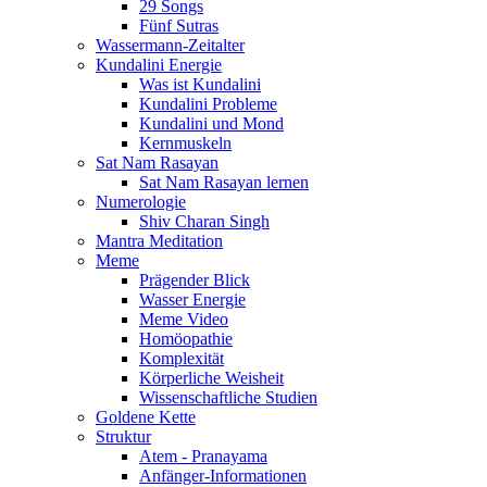
29 Songs
Fünf Sutras
Wassermann-Zeitalter
Kundalini Energie
Was ist Kundalini
Kundalini Probleme
Kundalini und Mond
Kernmuskeln
Sat Nam Rasayan
Sat Nam Rasayan lernen
Numerologie
Shiv Charan Singh
Mantra Meditation
Meme
Prägender Blick
Wasser Energie
Meme Video
Homöopathie
Komplexität
Körperliche Weisheit
Wissenschaftliche Studien
Goldene Kette
Struktur
Atem - Pranayama
Anfänger-Informationen