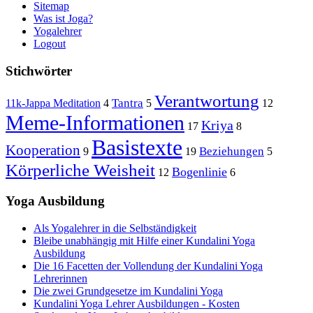
Sitemap
Was ist Joga?
Yogalehrer
Logout
Stichwörter
Verantwortung
Tantra
11k-Jappa Meditation
4
5
12
Meme-Informationen
Kriya
17
8
Basistexte
Kooperation
Beziehungen
9
19
5
Körperliche Weisheit
Bogenlinie
12
6
Yoga Ausbildung
Als Yogalehrer in die Selbständigkeit
Bleibe unabhängig mit Hilfe einer Kundalini Yoga
Ausbildung
Die 16 Facetten der Vollendung der Kundalini Yoga
Lehrerinnen
Die zwei Grundgesetze im Kundalini Yoga
Kundalini Yoga Lehrer Ausbildungen - Kosten