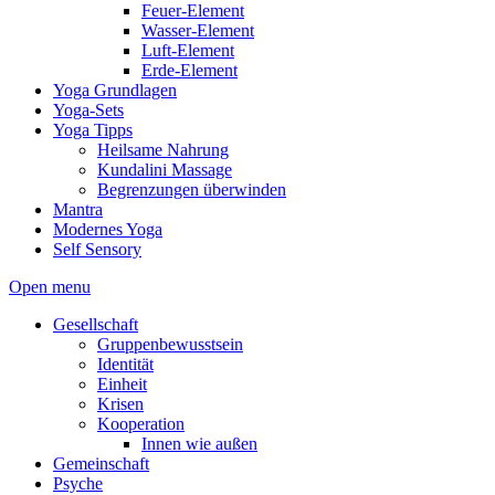
Feuer-Element
Wasser-Element
Luft-Element
Erde-Element
Yoga Grundlagen
Yoga-Sets
Yoga Tipps
Heilsame Nahrung
Kundalini Massage
Begrenzungen überwinden
Mantra
Modernes Yoga
Self Sensory
Open menu
Gesellschaft
Gruppenbewusstsein
Identität
Einheit
Krisen
Kooperation
Innen wie außen
Gemeinschaft
Psyche