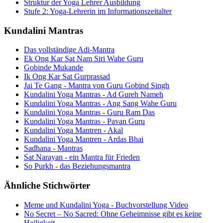
Struktur der Yoga Lehrer Ausbildung
Stufe 2: Yoga-Lehrerin im Informationszeitalter
Kundalini Mantras
Das vollständige Adi-Mantra
Ek Ong Kar Sat Nam Siri Wahe Guru
Gobinde Mukande
Ik Ong Kar Sat Gurprassad
Jai Te Gang - Mantra von Guru Gobind Singh
Kundalini Yoga Mantras - Ad Gureh Nameh
Kundalini Yoga Mantras - Ang Sang Wahe Guru
Kundalini Yoga Mantras - Guru Ram Das
Kundalini Yoga Mantras - Pavan Guru
Kundalini Yoga Mantren - Akal
Kundalini Yoga Mantren - Ardas Bhai
Sadhana - Mantras
Sat Narayan - ein Mantra für Frieden
So Purkh - das Beziehungsmantra
Ähnliche Stichwörter
Meme und Kundalini Yoga - Buchvorstellung Video
No Secret – No Sacred: Ohne Geheimnisse gibt es keine
Heiligkeit