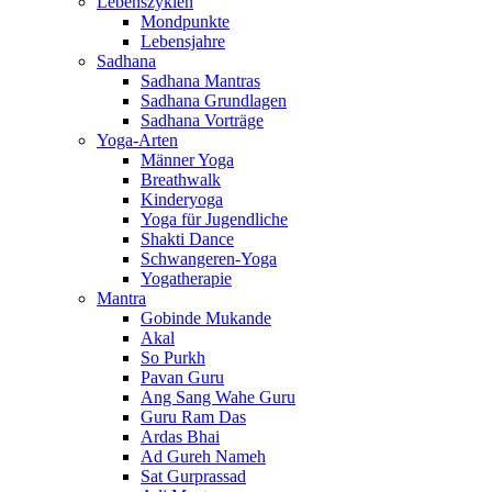
Lebenszyklen
Mondpunkte
Lebensjahre
Sadhana
Sadhana Mantras
Sadhana Grundlagen
Sadhana Vorträge
Yoga-Arten
Männer Yoga
Breathwalk
Kinderyoga
Yoga für Jugendliche
Shakti Dance
Schwangeren-Yoga
Yogatherapie
Mantra
Gobinde Mukande
Akal
So Purkh
Pavan Guru
Ang Sang Wahe Guru
Guru Ram Das
Ardas Bhai
Ad Gureh Nameh
Sat Gurprassad