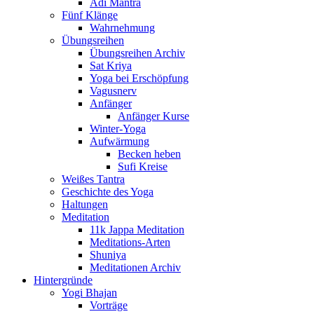
Adi Mantra
Fünf Klänge
Wahrnehmung
Übungsreihen
Übungsreihen Archiv
Sat Kriya
Yoga bei Erschöpfung
Vagusnerv
Anfänger
Anfänger Kurse
Winter-Yoga
Aufwärmung
Becken heben
Sufi Kreise
Weißes Tantra
Geschichte des Yoga
Haltungen
Meditation
11k Jappa Meditation
Meditations-Arten
Shuniya
Meditationen Archiv
Hintergründe
Yogi Bhajan
Vorträge