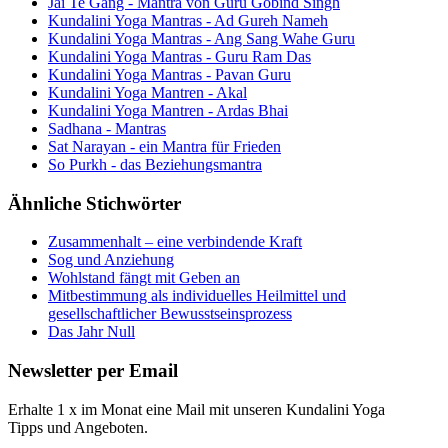
Jai Te Gang - Mantra von Guru Gobind Singh
Kundalini Yoga Mantras - Ad Gureh Nameh
Kundalini Yoga Mantras - Ang Sang Wahe Guru
Kundalini Yoga Mantras - Guru Ram Das
Kundalini Yoga Mantras - Pavan Guru
Kundalini Yoga Mantren - Akal
Kundalini Yoga Mantren - Ardas Bhai
Sadhana - Mantras
Sat Narayan - ein Mantra für Frieden
So Purkh - das Beziehungsmantra
Ähnliche Stichwörter
Zusammenhalt – eine verbindende Kraft
Sog und Anziehung
Wohlstand fängt mit Geben an
Mitbestimmung als individuelles Heilmittel und
gesellschaftlicher Bewusstseinsprozess
Das Jahr Null
Newsletter per Email
Erhalte 1 x im Monat eine Mail mit unseren Kundalini Yoga
Tipps und Angeboten.