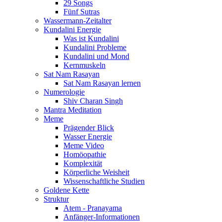
29 Songs
Fünf Sutras
Wassermann-Zeitalter
Kundalini Energie
Was ist Kundalini
Kundalini Probleme
Kundalini und Mond
Kernmuskeln
Sat Nam Rasayan
Sat Nam Rasayan lernen
Numerologie
Shiv Charan Singh
Mantra Meditation
Meme
Prägender Blick
Wasser Energie
Meme Video
Homöopathie
Komplexität
Körperliche Weisheit
Wissenschaftliche Studien
Goldene Kette
Struktur
Atem - Pranayama
Anfänger-Informationen