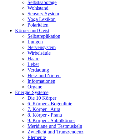
Selbstsabotage
Wohlstand
Sensory System
Yoga Lexikon
Polaritäten
Körper und Geist
Selbstreplikation
Lungen
Nervensystem
Wirbelsäule
Haare
Leber
Verdauung
Herz und Nieren
Informationen
Organe
Energie-Systeme
Die 10 Körper
6. Körper - Bogenlinie
7. Körper - Aura
8. Körper - Prana
9. Körper - Subtilkörper
Meridiane und Testmuskeln
Zwielicht und Transzendenz
Elemente