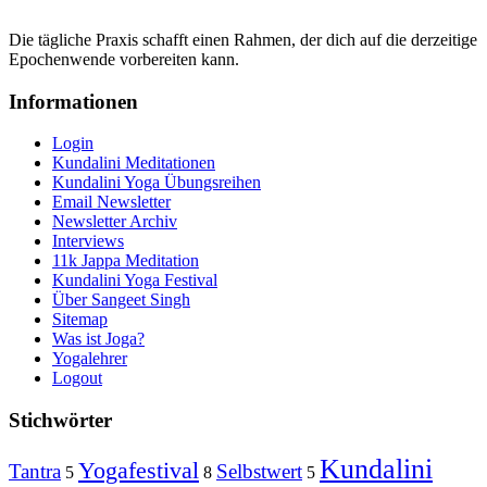
Die tägliche Praxis schafft einen Rahmen, der dich auf die derzeitige
Epochenwende vorbereiten kann.
Informationen
Login
Kundalini Meditationen
Kundalini Yoga Übungsreihen
Email Newsletter
Newsletter Archiv
Interviews
11k Jappa Meditation
Kundalini Yoga Festival
Über Sangeet Singh
Sitemap
Was ist Joga?
Yogalehrer
Logout
Stichwörter
Kundalini
Yogafestival
Tantra
Selbstwert
5
8
5