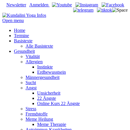
Newsletter
Anmelden
Open menu
Home
Termine
Basistexte
Alle Basistexte
Gesundheit
Vitalität
Allergien
Instinkte
Erdbewusstsein
Männergesundheit
Sucht
Angst
Unsicherheit
22 Ängste
Online Kurs 22 Ängste
Stress
Fremdstoffe
Meme Heilung
Meme Therapie
Autoimmun-Krankheiten