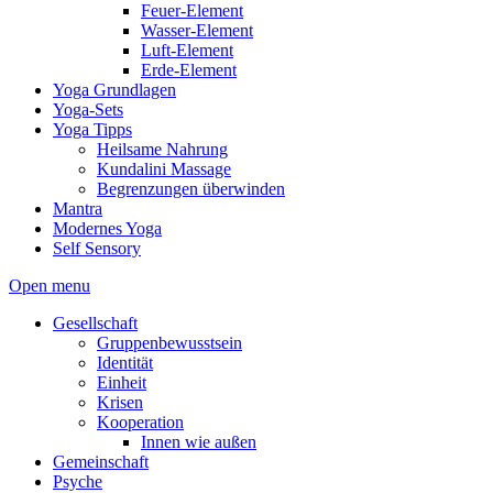
Feuer-Element
Wasser-Element
Luft-Element
Erde-Element
Yoga Grundlagen
Yoga-Sets
Yoga Tipps
Heilsame Nahrung
Kundalini Massage
Begrenzungen überwinden
Mantra
Modernes Yoga
Self Sensory
Open menu
Gesellschaft
Gruppenbewusstsein
Identität
Einheit
Krisen
Kooperation
Innen wie außen
Gemeinschaft
Psyche