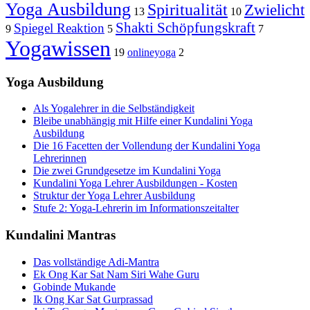
Yoga Ausbildung
Spiritualität
Zwielicht
13
10
Shakti Schöpfungskraft
Spiegel Reaktion
9
5
7
Yogawissen
19
onlineyoga
2
Yoga Ausbildung
Als Yogalehrer in die Selbständigkeit
Bleibe unabhängig mit Hilfe einer Kundalini Yoga
Ausbildung
Die 16 Facetten der Vollendung der Kundalini Yoga
Lehrerinnen
Die zwei Grundgesetze im Kundalini Yoga
Kundalini Yoga Lehrer Ausbildungen - Kosten
Struktur der Yoga Lehrer Ausbildung
Stufe 2: Yoga-Lehrerin im Informationszeitalter
Kundalini Mantras
Das vollständige Adi-Mantra
Ek Ong Kar Sat Nam Siri Wahe Guru
Gobinde Mukande
Ik Ong Kar Sat Gurprassad