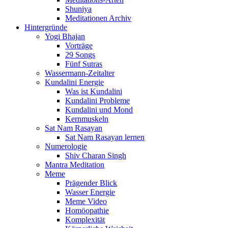
Shuniya
Meditationen Archiv
Hintergründe
Yogi Bhajan
Vorträge
29 Songs
Fünf Sutras
Wassermann-Zeitalter
Kundalini Energie
Was ist Kundalini
Kundalini Probleme
Kundalini und Mond
Kernmuskeln
Sat Nam Rasayan
Sat Nam Rasayan lernen
Numerologie
Shiv Charan Singh
Mantra Meditation
Meme
Prägender Blick
Wasser Energie
Meme Video
Homöopathie
Komplexität