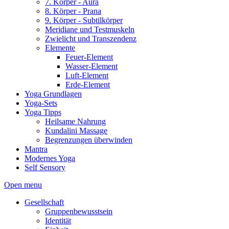
7. Körper - Aura
8. Körper - Prana
9. Körper - Subtilkörper
Meridiane und Testmuskeln
Zwielicht und Transzendenz
Elemente
Feuer-Element
Wasser-Element
Luft-Element
Erde-Element
Yoga Grundlagen
Yoga-Sets
Yoga Tipps
Heilsame Nahrung
Kundalini Massage
Begrenzungen überwinden
Mantra
Modernes Yoga
Self Sensory
Open menu
Gesellschaft
Gruppenbewusstsein
Identität