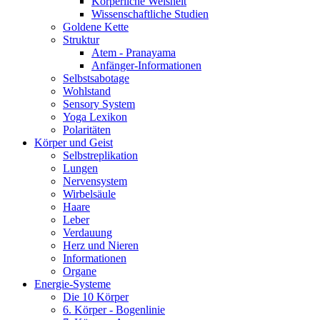
Körperliche Weisheit
Wissenschaftliche Studien
Goldene Kette
Struktur
Atem - Pranayama
Anfänger-Informationen
Selbstsabotage
Wohlstand
Sensory System
Yoga Lexikon
Polaritäten
Körper und Geist
Selbstreplikation
Lungen
Nervensystem
Wirbelsäule
Haare
Leber
Verdauung
Herz und Nieren
Informationen
Organe
Energie-Systeme
Die 10 Körper
6. Körper - Bogenlinie