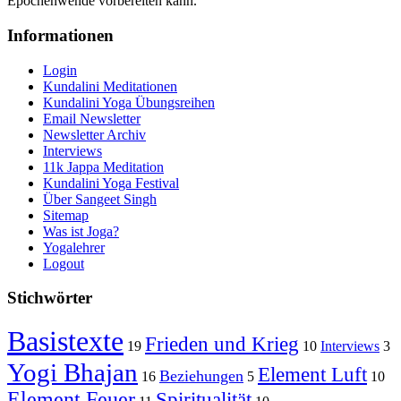
Epochenwende vorbereiten kann.
Informationen
Login
Kundalini Meditationen
Kundalini Yoga Übungsreihen
Email Newsletter
Newsletter Archiv
Interviews
11k Jappa Meditation
Kundalini Yoga Festival
Über Sangeet Singh
Sitemap
Was ist Joga?
Yogalehrer
Logout
Stichwörter
Basistexte
Frieden und Krieg
19
10
Interviews
3
Yogi Bhajan
Element Luft
Beziehungen
16
5
10
Element Feuer
Spiritualität