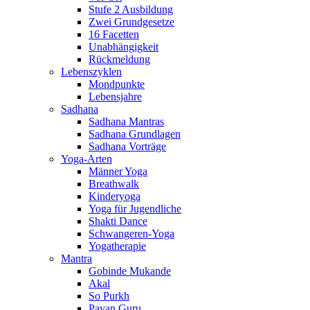
Stufe 2 Ausbildung
Zwei Grundgesetze
16 Facetten
Unabhängigkeit
Rückmeldung
Lebenszyklen
Mondpunkte
Lebensjahre
Sadhana
Sadhana Mantras
Sadhana Grundlagen
Sadhana Vorträge
Yoga-Arten
Männer Yoga
Breathwalk
Kinderyoga
Yoga für Jugendliche
Shakti Dance
Schwangeren-Yoga
Yogatherapie
Mantra
Gobinde Mukande
Akal
So Purkh
Pavan Guru