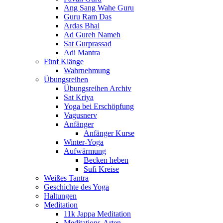
Ang Sang Wahe Guru
Guru Ram Das
Ardas Bhai
Ad Gureh Nameh
Sat Gurprassad
Adi Mantra
Fünf Klänge
Wahrnehmung
Übungsreihen
Übungsreihen Archiv
Sat Kriya
Yoga bei Erschöpfung
Vagusnerv
Anfänger
Anfänger Kurse
Winter-Yoga
Aufwärmung
Becken heben
Sufi Kreise
Weißes Tantra
Geschichte des Yoga
Haltungen
Meditation
11k Jappa Meditation
Meditations-Arten