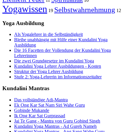
11
10
Yogawissen
Selbstwahrnehmung
19
12
Yoga Ausbildung
Als Yogalehrer in die Selbständigkeit
Bleibe unabhängig mit Hilfe einer Kundalini Yoga
Ausbildung
Die 16 Facetten der Vollendung der Kundalini Yoga
Lehrerinnen
Die zwei Grundgesetze im Kundalini Yoga
Kundalini Yoga Lehrer Ausbildungen - Kosten
Struktur der Yoga Lehrer Ausbildung
Stufe 2: Yoga-Lehrerin im Informationszeitalter
Kundalini Mantras
Das vollständige Adi-Mantra
Ek Ong Kar Sat Nam Siri Wahe Guru
Gobinde Mukande
Ik Ong Kar Sat Gurprassad
Jai Te Gang - Mantra von Guru Gobind Singh
Kundalini Yoga Mantras - Ad Gureh Nameh
Kundalini Yoga Mantras - Ang Sang Wahe Guru