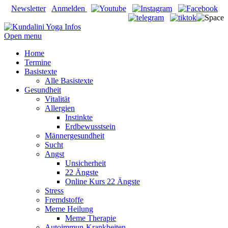
Newsletter
Anmelden
Open menu
Home
Termine
Basistexte
Alle Basistexte
Gesundheit
Vitalität
Allergien
Instinkte
Erdbewusstsein
Männergesundheit
Sucht
Angst
Unsicherheit
22 Ängste
Online Kurs 22 Ängste
Stress
Fremdstoffe
Meme Heilung
Meme Therapie
Autoimmun-Krankheiten