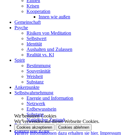
Einheit
Krisen
Kooperation
Innen wie außen
Gemeinschaft
Psyche
Risiken von Meditation
Selbstwert
Identität
Aushalten und Zulassen
Realität vs. KI
Spirit
Bestimmung
Souveränität
Weisheit
Substanz
Ankerpunkte
Selbstwahrnehmung
Energie und Information
Netzwerk
Erdbewusstsein
Substanz
Wir benutzen Cookies
Natürlicher Zustand
Wir verwenden auf dieser Webseite Cookies.
Polaritäten
Cookies akzeptieren
Cookies ablehnen
Frieden und Krieg
Weitere Informationen dazu erhalten sie hier.
Impressum