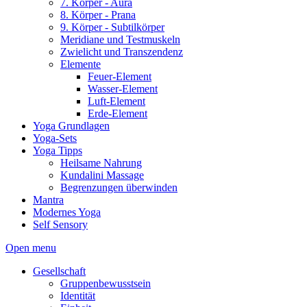
7. Körper - Aura
8. Körper - Prana
9. Körper - Subtilkörper
Meridiane und Testmuskeln
Zwielicht und Transzendenz
Elemente
Feuer-Element
Wasser-Element
Luft-Element
Erde-Element
Yoga Grundlagen
Yoga-Sets
Yoga Tipps
Heilsame Nahrung
Kundalini Massage
Begrenzungen überwinden
Mantra
Modernes Yoga
Self Sensory
Open menu
Gesellschaft
Gruppenbewusstsein
Identität