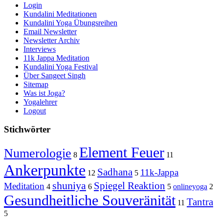
Login
Kundalini Meditationen
Kundalini Yoga Übungsreihen
Email Newsletter
Newsletter Archiv
Interviews
11k Jappa Meditation
Kundalini Yoga Festival
Über Sangeet Singh
Sitemap
Was ist Joga?
Yogalehrer
Logout
Stichwörter
Element Feuer
Numerologie
8
11
Ankerpunkte
Sadhana
11k-Jappa
12
5
shuniya
Spiegel Reaktion
Meditation
4
6
5
onlineyoga
2
Gesundheitliche Souveränität
Tantra
11
5