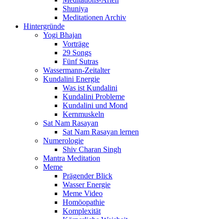
Shuniya
Meditationen Archiv
Hintergründe
Yogi Bhajan
Vorträge
29 Songs
Fünf Sutras
Wassermann-Zeitalter
Kundalini Energie
Was ist Kundalini
Kundalini Probleme
Kundalini und Mond
Kernmuskeln
Sat Nam Rasayan
Sat Nam Rasayan lernen
Numerologie
Shiv Charan Singh
Mantra Meditation
Meme
Prägender Blick
Wasser Energie
Meme Video
Homöopathie
Komplexität