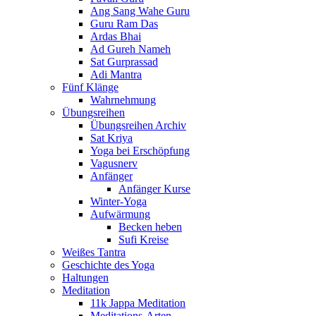
Ang Sang Wahe Guru
Guru Ram Das
Ardas Bhai
Ad Gureh Nameh
Sat Gurprassad
Adi Mantra
Fünf Klänge
Wahrnehmung
Übungsreihen
Übungsreihen Archiv
Sat Kriya
Yoga bei Erschöpfung
Vagusnerv
Anfänger
Anfänger Kurse
Winter-Yoga
Aufwärmung
Becken heben
Sufi Kreise
Weißes Tantra
Geschichte des Yoga
Haltungen
Meditation
11k Jappa Meditation
Meditations-Arten