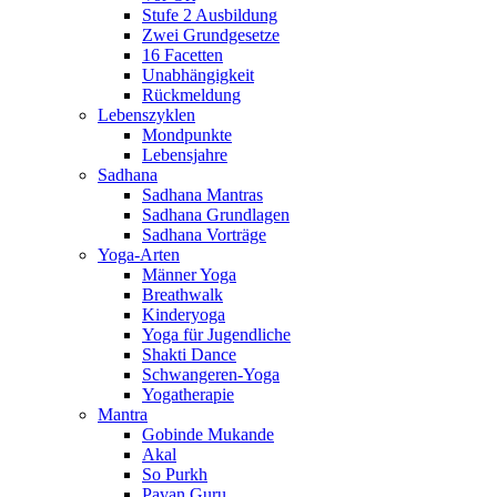
Stufe 2 Ausbildung
Zwei Grundgesetze
16 Facetten
Unabhängigkeit
Rückmeldung
Lebenszyklen
Mondpunkte
Lebensjahre
Sadhana
Sadhana Mantras
Sadhana Grundlagen
Sadhana Vorträge
Yoga-Arten
Männer Yoga
Breathwalk
Kinderyoga
Yoga für Jugendliche
Shakti Dance
Schwangeren-Yoga
Yogatherapie
Mantra
Gobinde Mukande
Akal
So Purkh
Pavan Guru