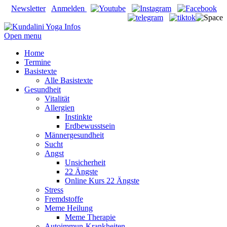
Newsletter
Anmelden
Open menu
Home
Termine
Basistexte
Alle Basistexte
Gesundheit
Vitalität
Allergien
Instinkte
Erdbewusstsein
Männergesundheit
Sucht
Angst
Unsicherheit
22 Ängste
Online Kurs 22 Ängste
Stress
Fremdstoffe
Meme Heilung
Meme Therapie
Autoimmun-Krankheiten