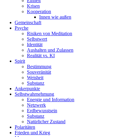
Einheit
Krisen
Kooperation
Innen wie außen
Gemeinschaft
Psyche
Risiken von Meditation
Selbstwert
Identität
Aushalten und Zulassen
Realität vs. KI
Spirit
Bestimmung
Souveränität
Weisheit
Substanz
Ankerpunkte
Selbstwahrnehmung
Energie und Information
Netzwerk
Erdbewusstsein
Substanz
Natürlicher Zustand
Polaritäten
Frieden und Krieg