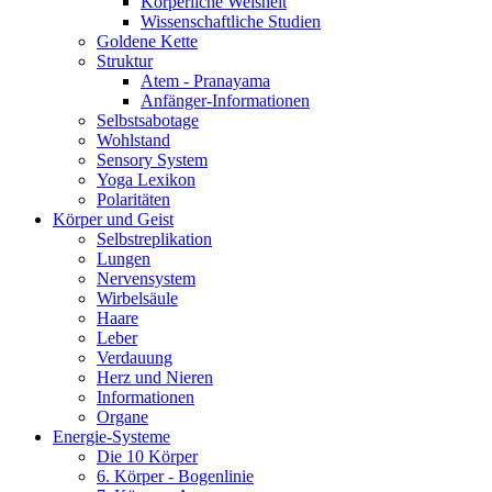
Körperliche Weisheit
Wissenschaftliche Studien
Goldene Kette
Struktur
Atem - Pranayama
Anfänger-Informationen
Selbstsabotage
Wohlstand
Sensory System
Yoga Lexikon
Polaritäten
Körper und Geist
Selbstreplikation
Lungen
Nervensystem
Wirbelsäule
Haare
Leber
Verdauung
Herz und Nieren
Informationen
Organe
Energie-Systeme
Die 10 Körper
6. Körper - Bogenlinie