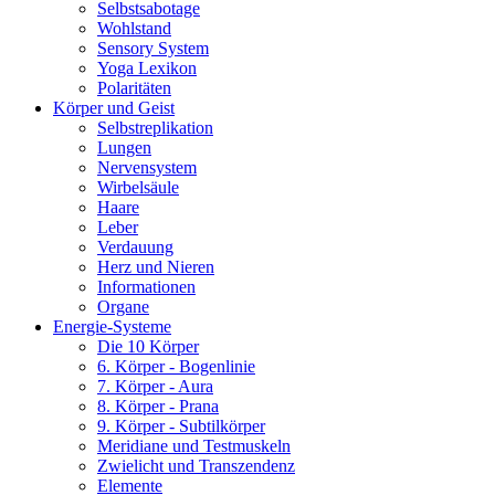
Selbstsabotage
Wohlstand
Sensory System
Yoga Lexikon
Polaritäten
Körper und Geist
Selbstreplikation
Lungen
Nervensystem
Wirbelsäule
Haare
Leber
Verdauung
Herz und Nieren
Informationen
Organe
Energie-Systeme
Die 10 Körper
6. Körper - Bogenlinie
7. Körper - Aura
8. Körper - Prana
9. Körper - Subtilkörper
Meridiane und Testmuskeln
Zwielicht und Transzendenz
Elemente