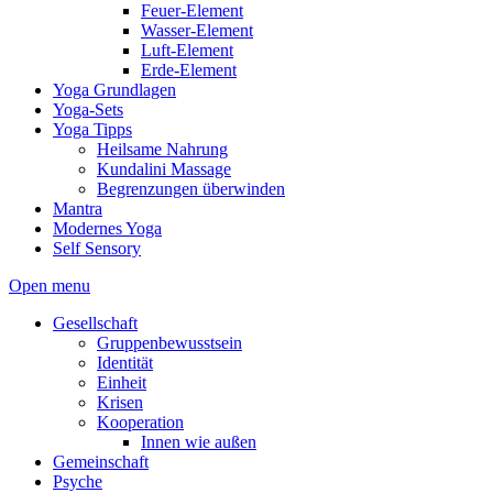
Feuer-Element
Wasser-Element
Luft-Element
Erde-Element
Yoga Grundlagen
Yoga-Sets
Yoga Tipps
Heilsame Nahrung
Kundalini Massage
Begrenzungen überwinden
Mantra
Modernes Yoga
Self Sensory
Open menu
Gesellschaft
Gruppenbewusstsein
Identität
Einheit
Krisen
Kooperation
Innen wie außen
Gemeinschaft
Psyche