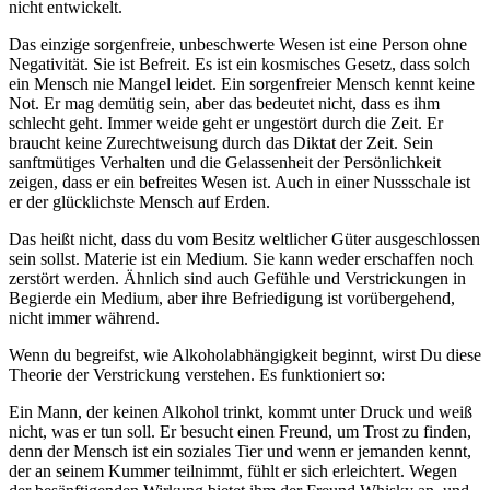
nicht entwickelt.
Das einzige sorgenfreie, unbeschwerte Wesen ist eine Person ohne
Negativität. Sie ist Befreit. Es ist ein kosmisches Gesetz, dass solch
ein Mensch nie Mangel leidet. Ein sorgenfreier Mensch kennt keine
Not. Er mag demütig sein, aber das bedeutet nicht, dass es ihm
schlecht geht. Immer weide geht er ungestört durch die Zeit. Er
braucht keine Zurechtweisung durch das Diktat der Zeit. Sein
sanftmütiges Verhalten und die Gelassenheit der Persönlichkeit
zeigen, dass er ein befreites Wesen ist. Auch in einer Nussschale ist
er der glücklichste Mensch auf Erden.
Das heißt nicht, dass du vom Besitz weltlicher Güter ausgeschlossen
sein sollst. Materie ist ein Medium. Sie kann weder erschaffen noch
zerstört werden. Ähnlich sind auch Gefühle und Verstrickungen in
Begierde ein Medium, aber ihre Befriedigung ist vorübergehend,
nicht immer während.
Wenn du begreifst, wie Alkoholabhängigkeit beginnt, wirst Du diese
Theorie der Verstrickung verstehen. Es funktioniert so:
Ein Mann, der keinen Alkohol trinkt, kommt unter Druck und weiß
nicht, was er tun soll. Er besucht einen Freund, um Trost zu finden,
denn der Mensch ist ein soziales Tier und wenn er jemanden kennt,
der an seinem Kummer teilnimmt, fühlt er sich erleichtert. Wegen