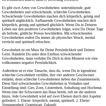
Es gibt zwei Arten von Gewohnheiten: unterstützende, gute
Gewohnheiten und schwächende, schlechte Gewohnheiten.
Schwächende Gewohnheiten machen dich körperlich, geistig und
spirituell unglücklich. Aufbauende Gewohnheiten machen dich
körperlich, geistig und spirituell glücklich. Wenn Du in Deinem
Leben nur den positiven Gewohnheiten folgst, wirst Du Deine Tage
als befreite, göttliche Person beschließen. Mit schwächenden
Gewohnheiten endest Du immer als physisches Wrack, mental
verrückt und spirituell erloschen.
Gewohnheit ist ein Muss für Deine Persönlichkeit und Deinen
Geist. Handelst Du unter dem Einfluss schwächender
Gewohnheiten, dann verhälst Du Dich in dem Moment wie eine
vollkommen negative Persönlichkeit.
Außerdem ist es eine Tatsache, dass du, wenn Du in irgendeine
schlechte Gewohnheit verfällst, ihre vier anderen Geschwister
einlädst, denn schlechte Gewohnheiten lieben das Zusammensein.
Diese fünf schwächenden Gewohnheiten in Verhalten und
Einstellung sind: Gier, Zorn, Lüsternheit, Anhaftung und Hochmut.
Wenn eine der Schwestern das Haus betritt, ruft sie die anderen
hinzu. Jede Gewohnheit wird auf zwei Ebenen durch drei Aspekte
gefördert: 1. Ebene: körperlich, mental, spirituell. 2. Ebene:
Vergangenheit, Gegenwart, Zukunft.