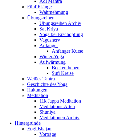
Adi Mantra
Fünf Klänge
Wahrnehmung
Übungsreihen
Übungsreihen Archiv
Sat Kriya
Yoga bei Erschöpfung
Vagusnerv
Anfänger
Anfänger Kurse
Winter-Yoga
Aufwärmung
Becken heben
Sufi Kreise
Weißes Tantra
Geschichte des Yoga
Haltungen
Meditation
11k Jappa Meditation
Meditations-Arten
Shuniya
Meditationen Archiv
Hintergründe
Yogi Bhajan
Vorträge