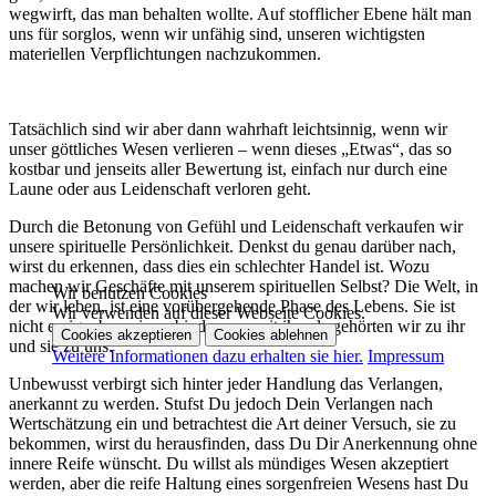
wegwirft, das man behalten wollte. Auf stofflicher Ebene hält man
uns für sorglos, wenn wir unfähig sind, unseren wichtigsten
materiellen Verpflichtungen nachzukommen.
Tatsächlich sind wir aber dann wahrhaft leichtsinnig, wenn wir
unser göttliches Wesen verlieren – wenn dieses „Etwas“, das so
kostbar und jenseits aller Bewertung ist, einfach nur durch eine
Laune oder aus Leidenschaft verloren geht.
Durch die Betonung von Gefühl und Leidenschaft verkaufen wir
unsere spirituelle Persönlichkeit. Denkst du genau darüber nach,
wirst du erkennen, dass dies ein schlechter Handel ist. Wozu
machen wir Geschäfte mit unserem spirituellen Selbst? Die Welt, in
Wir benutzen Cookies
der wir leben, ist eine vorübergehende Phase des Lebens. Sie ist
Wir verwenden auf dieser Webseite Cookies.
nicht ewig, aber wir verbinden uns mit ihr, als gehörten wir zu ihr
Cookies akzeptieren
Cookies ablehnen
und sie zu uns.
Weitere Informationen dazu erhalten sie hier.
Impressum
Unbewusst verbirgt sich hinter jeder Handlung das Verlangen,
anerkannt zu werden. Stufst Du jedoch Dein Verlangen nach
Wertschätzung ein und betrachtest die Art deiner Versuch, sie zu
bekommen, wirst du herausfinden, dass Du Dir Anerkennung ohne
innere Reife wünscht. Du willst als mündiges Wesen akzeptiert
werden, aber die reife Haltung eines sorgenfreien Wesens hast Du