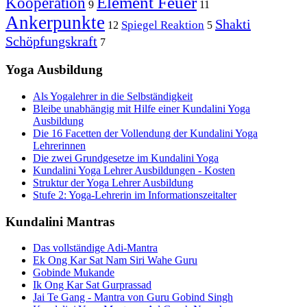
Element Feuer
Kooperation
9
11
Ankerpunkte
Shakti
Spiegel Reaktion
12
5
Schöpfungskraft
7
Yoga Ausbildung
Als Yogalehrer in die Selbständigkeit
Bleibe unabhängig mit Hilfe einer Kundalini Yoga
Ausbildung
Die 16 Facetten der Vollendung der Kundalini Yoga
Lehrerinnen
Die zwei Grundgesetze im Kundalini Yoga
Kundalini Yoga Lehrer Ausbildungen - Kosten
Struktur der Yoga Lehrer Ausbildung
Stufe 2: Yoga-Lehrerin im Informationszeitalter
Kundalini Mantras
Das vollständige Adi-Mantra
Ek Ong Kar Sat Nam Siri Wahe Guru
Gobinde Mukande
Ik Ong Kar Sat Gurprassad
Jai Te Gang - Mantra von Guru Gobind Singh