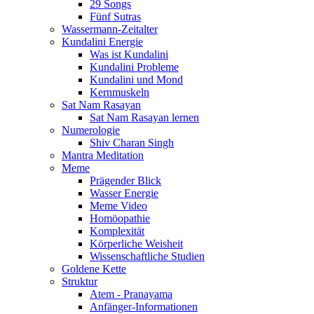
29 Songs
Fünf Sutras
Wassermann-Zeitalter
Kundalini Energie
Was ist Kundalini
Kundalini Probleme
Kundalini und Mond
Kernmuskeln
Sat Nam Rasayan
Sat Nam Rasayan lernen
Numerologie
Shiv Charan Singh
Mantra Meditation
Meme
Prägender Blick
Wasser Energie
Meme Video
Homöopathie
Komplexität
Körperliche Weisheit
Wissenschaftliche Studien
Goldene Kette
Struktur
Atem - Pranayama
Anfänger-Informationen