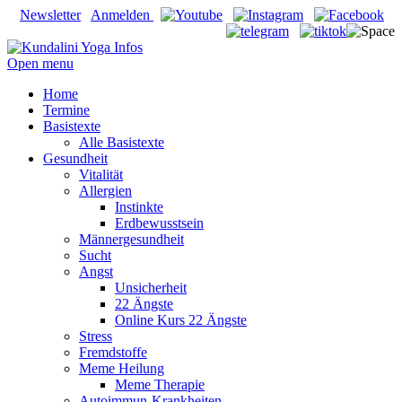
Newsletter
Anmelden
Open menu
Home
Termine
Basistexte
Alle Basistexte
Gesundheit
Vitalität
Allergien
Instinkte
Erdbewusstsein
Männergesundheit
Sucht
Angst
Unsicherheit
22 Ängste
Online Kurs 22 Ängste
Stress
Fremdstoffe
Meme Heilung
Meme Therapie
Autoimmun-Krankheiten