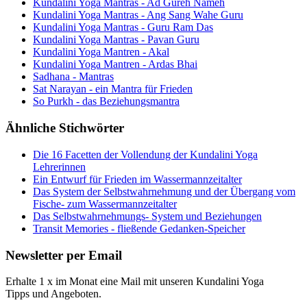
Kundalini Yoga Mantras - Ad Gureh Nameh
Kundalini Yoga Mantras - Ang Sang Wahe Guru
Kundalini Yoga Mantras - Guru Ram Das
Kundalini Yoga Mantras - Pavan Guru
Kundalini Yoga Mantren - Akal
Kundalini Yoga Mantren - Ardas Bhai
Sadhana - Mantras
Sat Narayan - ein Mantra für Frieden
So Purkh - das Beziehungsmantra
Ähnliche Stichwörter
Die 16 Facetten der Vollendung der Kundalini Yoga
Lehrerinnen
Ein Entwurf für Frieden im Wassermannzeitalter
Das System der Selbstwahrnehmung und der Übergang vom
Fische- zum Wassermannzeitalter
Das Selbstwahrnehmungs- System und Beziehungen
Transit Memories - fließende Gedanken-Speicher
Newsletter per Email
Erhalte 1 x im Monat eine Mail mit unseren Kundalini Yoga
Tipps und Angeboten.