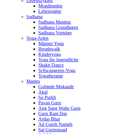
Lebenszyklen
Mondpunkte
Lebensjahre
Sadhana
Sadhana Mantras
Sadhana Grundlagen
Sadhana Vorträge
Yoga-Arten
Männer Yoga
Breathwalk
Kinderyoga
Yoga für Jugendliche
Shakti Dance
Schwangeren-Yoga
Yogatherapie
Mantra
Gobinde Mukande
Akal
So Purkh
Pavan Guru
Ang Sang Wahe Guru
Guru Ram Das
Ardas Bhai
Ad Gureh Nameh
Sat Gurprassad