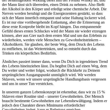
der besänftigenden Wirkung bietet ihm der Freund Whisky an, und
der Mann lässt sich überreden, einen Drink zu nehmen. Also fließt
der Alkohol in den Körper und erledigt seine chemische Arbeit. Die
Nerven werden beruhigt und die Energiezentren gestärkt, so dass
sich der Mann innerlich entspannt und seine Haltung lockerer wird.
Es ist nur eine vorübergehende Entlastung, aber die Erinnerung an
diese erste Kostprobe bleibt im Kopf hängen. Das entspannende
Gefühl dieses ersten Schluckes wird der Mann nie wieder erzeugen
können, aber aus Gier nach dem ersten Mal und um das Erlebnis zu
wiederholen, werden viele Menschen zu Gewohnheitstrinkern –
Alkoholikern. Sie glauben, der beste Weg, dem Druck des Lebens
zu entfliehen, ist das Weitertrinken, und so entsteht durch das
Trinken ein körperliches Bedürfnis.
Ähnliches passiert immer dann, wenn Du Dich in irgendeinen Trend
des Lebens hineinziehen lässt. Da begibst Dich auf einen Weg, dem
Du weiter und weiter folgst, wodurch die Rückkehr zu Deinem
ursprünglichen Ausgangspunkt unmöglich wird. Wir werden
Sklaven, wenn wir unsere ursprüngliche Handlungsbasis vergessen
und uns in unser Tun verstricken.
In unserem ganzen Lebenskonzept ist erkennbar, dass wir zu 15 %
Sklaven einer Routine sind – unserer Gewohnheiten. Der Mensch
braucht bestimmte Gewohnheiten zur Lebensbewältigung. Indem er
jedoch den Charakter dieses Minimums erforderlicher
Gewohnheiten ändert, kann er Befreiung erreichen.