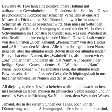
Bewahre 40 Tage lang eine positive innere Haltung mit
aufbauenden Gewohnheiten und Du änderst dein Schicksal. Dieses
psychologische Konzept menschlichen Verhaltens ist eine Art
Muster, das Dich zu dem Ziel führen kann, welches in unseren
Schriften als Paradies bezeichnet wird. Man muss im Selbst den
Samen der göttlichen Schwingung säen und mit der Macht dieser
Schwingungen im Höchsten begründet sein, was eine Wahrheit ist,
eine Realität und eine ewig lebende Urkraft. Diese Urkraft wurde
von den Christen „Gott“ genannt; „Paramatman“ von den Hindus
und „Allah“ von den Moslems. Alle haben ihr irgendeinen Namen
gegeben, aber das allumfassende Bewusstsein der allumfassenden
Energie hat einen Namen, der „Wahrheit“ ist, also nennen wir es
„Sat“ und erinnern und daran als „Sat Nam“. Auf Sanskrit, der
heiligen Sprache Gottes, bedeutet „Sat“ Wahrheit und „Nam“
Name. Also können wir zweifelsfrei sagen, das allumfassende
Bewusstsein, der allumfassende Geist, die Schöpfungskraft in uns,
hat einen universellen Namen und der ist „Sat Nam“.
All diejenigen, die sich selbst befreien wollen und danach suchen,
im Höchsten zu leben, müssen ihr physisches Selbst reinigen und ihr
mentales Wesen in Richtung Sat Nam leiten, dem Wesen der Wesen.
Jemand, der in der ersten Stunden des Tages, noch vor der
Dämmerung, wenn die Schwingungskanäle sehr rein und klar sind,