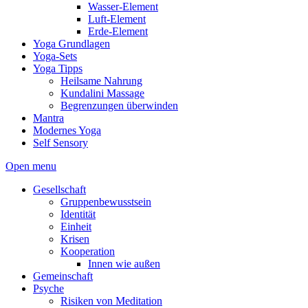
Wasser-Element
Luft-Element
Erde-Element
Yoga Grundlagen
Yoga-Sets
Yoga Tipps
Heilsame Nahrung
Kundalini Massage
Begrenzungen überwinden
Mantra
Modernes Yoga
Self Sensory
Open menu
Gesellschaft
Gruppenbewusstsein
Identität
Einheit
Krisen
Kooperation
Innen wie außen
Gemeinschaft
Psyche
Risiken von Meditation