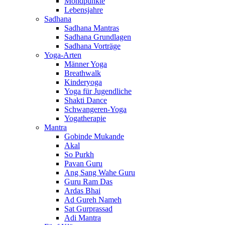
Mondpunkte
Lebensjahre
Sadhana
Sadhana Mantras
Sadhana Grundlagen
Sadhana Vorträge
Yoga-Arten
Männer Yoga
Breathwalk
Kinderyoga
Yoga für Jugendliche
Shakti Dance
Schwangeren-Yoga
Yogatherapie
Mantra
Gobinde Mukande
Akal
So Purkh
Pavan Guru
Ang Sang Wahe Guru
Guru Ram Das
Ardas Bhai
Ad Gureh Nameh
Sat Gurprassad
Adi Mantra