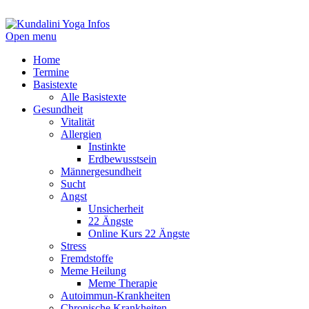
Open menu
Home
Termine
Basistexte
Alle Basistexte
Gesundheit
Vitalität
Allergien
Instinkte
Erdbewusstsein
Männergesundheit
Sucht
Angst
Unsicherheit
22 Ängste
Online Kurs 22 Ängste
Stress
Fremdstoffe
Meme Heilung
Meme Therapie
Autoimmun-Krankheiten
Chronische Krankheiten