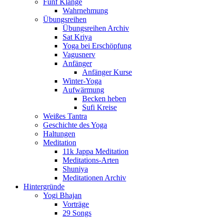
Fünf Klänge
Wahrnehmung
Übungsreihen
Übungsreihen Archiv
Sat Kriya
Yoga bei Erschöpfung
Vagusnerv
Anfänger
Anfänger Kurse
Winter-Yoga
Aufwärmung
Becken heben
Sufi Kreise
Weißes Tantra
Geschichte des Yoga
Haltungen
Meditation
11k Jappa Meditation
Meditations-Arten
Shuniya
Meditationen Archiv
Hintergründe
Yogi Bhajan
Vorträge
29 Songs