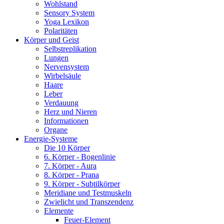
Wohlstand
Sensory System
Yoga Lexikon
Polaritäten
Körper und Geist
Selbstreplikation
Lungen
Nervensystem
Wirbelsäule
Haare
Leber
Verdauung
Herz und Nieren
Informationen
Organe
Energie-Systeme
Die 10 Körper
6. Körper - Bogenlinie
7. Körper - Aura
8. Körper - Prana
9. Körper - Subtilkörper
Meridiane und Testmuskeln
Zwielicht und Transzendenz
Elemente
Feuer-Element