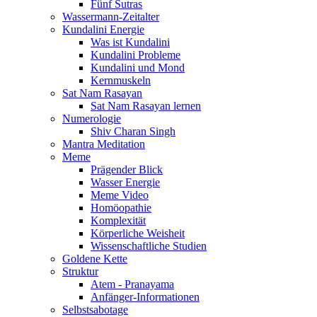
Fünf Sutras
Wassermann-Zeitalter
Kundalini Energie
Was ist Kundalini
Kundalini Probleme
Kundalini und Mond
Kernmuskeln
Sat Nam Rasayan
Sat Nam Rasayan lernen
Numerologie
Shiv Charan Singh
Mantra Meditation
Meme
Prägender Blick
Wasser Energie
Meme Video
Homöopathie
Komplexität
Körperliche Weisheit
Wissenschaftliche Studien
Goldene Kette
Struktur
Atem - Pranayama
Anfänger-Informationen
Selbstsabotage