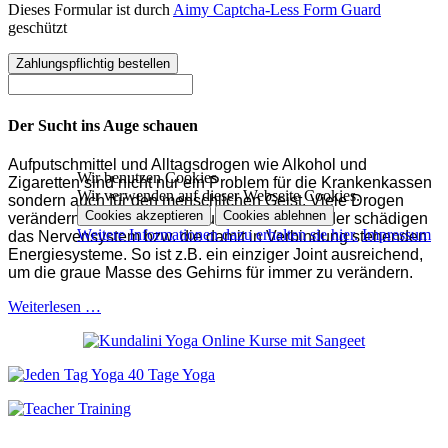
Dieses Formular ist durch
Aimy Captcha-Less Form Guard
geschützt
Der Sucht ins Auge schauen
Aufputschmittel und Alltagsdrogen wie Alkohol und
Wir benutzen Cookies
Zigaretten sind nicht nur ein Problem für die Krankenkassen
Wir verwenden auf dieser Webseite Cookies.
sondern auch für den menschlichen Geist. Viele Drogen
Cookies akzeptieren
Cookies ablehnen
verändern die neuronale Struktur im Gehirn oder schädigen
Weitere Informationen dazu erhalten sie hier.
Impressum
das Nervensystem bzw. die damit in Verbindung stehenden
Energiesysteme. So ist z.B. ein einziger Joint ausreichend,
um die graue Masse des Gehirns für immer zu verändern.
Weiterlesen …