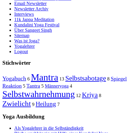
Email Newsletter
Newsletter Archiv
Interviews
11k Jappa Meditation
Kundalini Yoga Festival
Über Sangeet Singh
Sitemap
Was ist Joga?
Yogalehrer
Logout
Stichwörter
Mantra
Selbstsabotage
Yogabuch
Spiegel
6
13
8
Reaktion
Tantra
5
5
Männeryoga
4
Selbstwahrnehmung
Kriya
12
8
Zwielicht
Heilung
9
7
Yoga Ausbildung
Als Yogalehrer in die Selbständigkeit