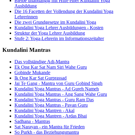
Bleibe unabhängig mit Hilfe einer Kundalini Yoga
Ausbildung
Die 16 Facetten der Vollendung der Kundalini Yoga
Lehrerinnen
Die zwei Grundgesetze im Kundalini Yoga
Kundalini Yoga Lehrer Ausbildungen - Kosten
Struktur der Yoga Lehrer Ausbildung
Stufe 2: Yoga-Lehrerin im Informationszeitalter
Kundalini Mantras
Das vollständige Adi-Mantra
Ek Ong Kar Sat Nam Siri Wahe Guru
Gobinde Mukande
Ik Ong Kar Sat Gurprassad
Jai Te Gang - Mantra von Guru Gobind Singh
Kundalini Yoga Mantras - Ad Gureh Nameh
Kundalini Yoga Mantras - Ang Sang Wahe Guru
Kundalini Yoga Mantras - Guru Ram Das
Kundalini Yoga Mantras - Pavan Guru
Kundalini Yoga Mantren - Akal
Kundalini Yoga Mantren - Ardas Bhai
Sadhana - Mantras
Sat Narayan - ein Mantra für Frieden
So Purkh - das Beziehungsmantra