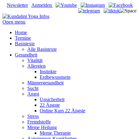
Newsletter
Anmelden
Open menu
Home
Termine
Basistexte
Alle Basistexte
Gesundheit
Vitalität
Allergien
Instinkte
Erdbewusstsein
Männergesundheit
Sucht
Angst
Unsicherheit
22 Ängste
Online Kurs 22 Ängste
Stress
Fremdstoffe
Meme Heilung
Meme Therapie
Autoimmun-Krankheiten